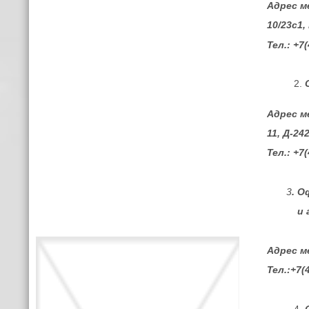
Адрес м
10/23с1
Тел.: +7
Адрес м
11, Д-24
Тел.: +7
3
. 
и арх
Адрес м
Тел.:+7(