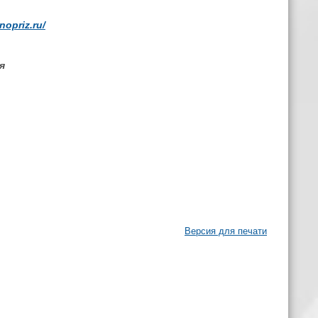
/nopriz.ru/
я
Версия для печати