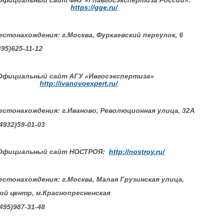
Официальный сайт ФАУ «Главгосэкспертиза России»:
https://gge.ru/
естонахождения: г.Москва, Фуркаевский переулок, 6
495)625-11-12
Официальный сайт АГУ «Ивгосэкспертиза»
http://ivanovoexpert.ru/
еcтонахождения: г.Иваново, Революционная улица, 32А
(4932)59-01-03
Официальный сайт НОСТРОЯ:
http://nostroy.ru/
естонахождения: г.Москва, Малая Грузинская улица,
вой центр, м.Краснопресненская
(495)987-31-48