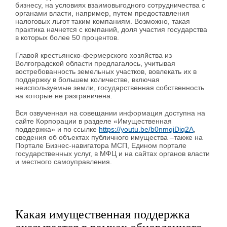
бизнесу, на условиях взаимовыгодного сотрудничества с
органами власти, например, путем предоставления
налоговых льгот таким компаниям. Возможно, такая
практика начнется с компаний, доля участия государства
в которых более 50 процентов.
Главой крестьянско-фермерского хозяйства из
Волгоградской области предлагалось, учитывая
востребованность земельных участков, вовлекать их в
поддержку в большем количестве, включая
неиспользуемые земли, государственная собственность
на которые не разграничена.
Вся озвученная на совещании информация доступна на
сайте Корпорации в разделе «Имущественная
поддержка» и по ссылке
https://youtu.be/b0nmqiDiq2A
,
сведения об объектах публичного имущества –также на
Портале Бизнес-навигатора МСП, Едином портале
государственных услуг, в МФЦ и на сайтах органов власти
и местного самоуправления.
Какая имущественная поддержка