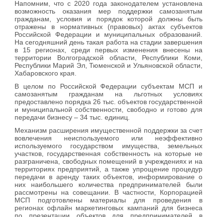
Напомним, что с 2020 года законодателем установлена
возможность оказания мер поддержки самозанятым
гражданам, условия и порядок которой должны быть
отражены в нормативных (правовых) актах субъектов
Российской Федерации и муниципальных образований.
На сегодняшний день такая работа на стадии завершения
в 15 регионах, среди первых изменения внесены на
территории Волгоградской области, Республики Коми,
Республики Марий Эл, Тюменской и Ульяновской области,
Хабаровского края.
В целом по Российской Федерации субъектам МСП и
самозанятым гражданам на льготных условиях
предоставлено порядка 26 тыс. объектов государственной
и муниципальной собственности, свободно и готово для
передачи бизнесу – 34 тыс. единиц.
Механизм расширения имущественной поддержки за счет
вовлечения неиспользуемого или неэффективно
используемого государством имущества, земельных
участков, государственная собственность на которые не
разграничена, свободных помещений в учреждениях и на
территориях предприятий, а также упрощение процедур
передачи в аренду таких объектов, информирование о
них наибольшего количества предпринимателей были
рассмотрены на совещании. В частности, Корпорацией
МСП подготовлены материалы для проведения в
регионах офлайн маркетинговых кампаний для бизнеса
по презентации объектов для предпринимателей в