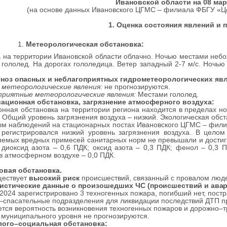
Ивановской области на 08 мар
(на основе данных Ивановского ЦГМС – филиала ФБГУ «Ц
1. Оценка состояния явлений и 
Метеорологическая обстановка:
а
на территории Ивановской области облачно. Ночью местами небол
гололед. На дорогах гололедица. Ветер западный 2-7 м/с. Ночью п
ноз опасных и неблагоприятных гидрометеорологических яв
 метеорологические явления:
не прогнозируются.
приятные
метеорологические явления:
Местами гололед.
диационная обстановка, загрязнение атмосферного воздуха:
нная обстановка на территории региона находится в пределах н
. Общий уровень загрязнения воздуха – низкий. Экологическая обст
м наблюдений на стационарных постах Ивановского ЦГМС – фили
 регистрировался низкий уровень загрязнения воздуха. В цело
емых вредных примесей санитарных норм не превышали и достигал
 диоксид азота – 0,6 ПДК; оксид азота – 0,3 ПДК; фенол – 0,3
в атмосферном воздухе – 0,0 ПДК.
овая обстановка.
твует
высокий риск
происшествий, связанный с провалом люде
атистические данные о произошедших ЧС
(происшествий и авар
.2024 зарегистрировано 3 техногенных пожара, погибший нет, постр
спасательные подразделения для ликвидации последствий ДТП при
тся вероятность возникновения техногенных пожаров и дорожно–
муниципального уровня не прогнозируются.
лого–социальная обстановка
: