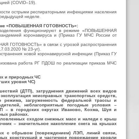
цией (COVID–19).
аемости острыми респираторными инфекциями населения
 предыдущей неделе.
режиме «ПОВЫШЕННАЯ ГОТОВНОСТЬ»:
деления функционируют в режиме «ПОВЫШЕННАЯ
андемией коронавируса и (Приказ ГУ МЧС России от
 ГОТОВНОСТЬ» в связи с угрозой распространения
7.03.2020 № 23-уг).
транения новой коронавирусной инфекции (Приказ ГУ
зована работа РГ ПДОШ по реализации приказа МЧС
ых и природных ЧС
гших уровня ЧС)
шествий (ДТП), затруднения движений всех видов
 эксплуатация неисправных транспортных средств,
о режима, загруженность федеральной трассы и
одителей, неблагоприятные погодные условия –
ТП – в городских округах Иваново, Кохма, Шуя и
ных районах.
условленных сходом снежных масс и наледи с крыш
очник – значительное накопление снега на крышах
ных с обрывом (повреждением) ЛЭП, линий связи,
ных конструкций и частичное повреждение кровли