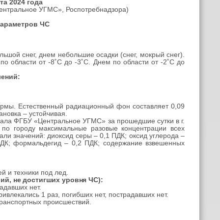
та 2024 года
ентральное УГМС», Роспотребнадзора)
параметров ЧС
ьшой снег, днем небольшие осадки (снег, мокрый снег).
о области от -8˚С до -3˚С. Днем по области от -2˚С до
лений:
ормы. Естественный радиационный фон составляет 0,09
ановка – устойчивая.
ала ФГБУ «Центральное УГМС» за прошедшие сутки в г.
м по городу максимальные разовые концентрации всех
и значений: диоксид серы – 0,1 ПДК; оксид углерода –
 ПДК; формальдегид – 0,2 ПДК; содержание взвешенных
й и техники под лед.
ий, не достигших уровня ЧС)
:
адавших нет.
влекались 1 раз, погибших нет, пострадавших нет.
транспортных происшествий.