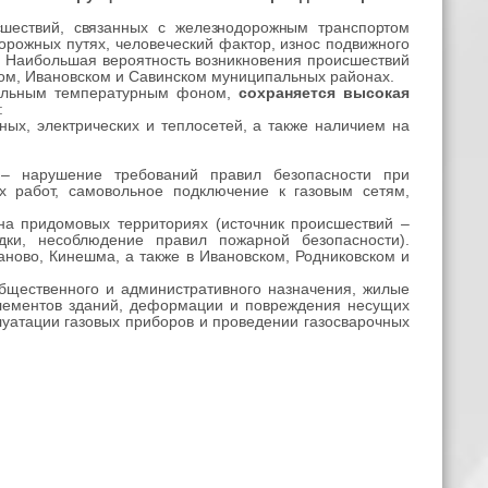
сшествий, связанных с железнодорожным транспортом
орожных путях, человеческий фактор, износ подвижного
. Наибольшая вероятность возникновения происшествий
ском, Ивановском и Савинском муниципальных районах.
ательным температурным фоном,
сохраняется высокая
:
ых, электрических и теплосетей, а также наличием на
к – нарушение требований правил безопасности при
х работ, самовольное подключение к газовым сетям,
а придомовых территориях (источник происшествий –
дки, несоблюдение правил пожарной безопасности).
аново, Кинешма, а также в Ивановском, Родниковском и
общественного и административного назначения, жилые
 элементов зданий, деформации и повреждения несущих
луатации газовых приборов и проведении газосварочных