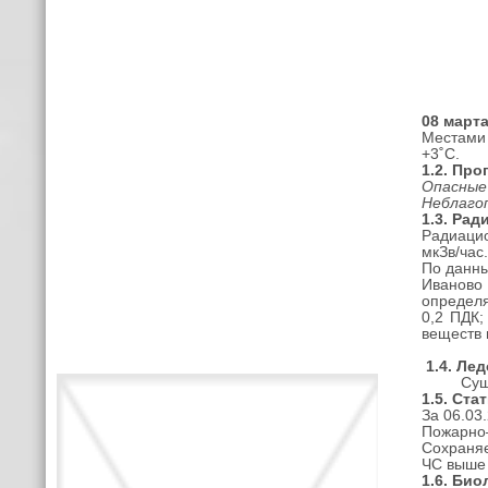
08 март
Местами 
+3˚С.
1.2.
Прог
Опасные
Неблаго
1.3. Ра
Радиацио
мкЗв/час
По данны
Иваново
определя
0,2 ПДК;
веществ 
1.4. Лед
Сущес
1.5. Ст
За 06.03
Пожарно–
Сохраняе
ЧС выше 
1.
6.
Био