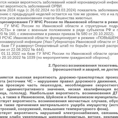
тся низкая вероятность заболеваний новой коронавирусной инфек
ет вероятность заболеваний ОРВИ.
еле 2024 года (c 26.02.2024 по 03.03.2024) показатель заболев
ению с предыдущей неделей остается на том же уровне, что и на
ется риск возникновения очагов бешенства животных.
нкционирование ГУ МЧС России по Ивановской области в 
 России по Ивановской области и структурные подраз
СТЬ» в связи с военным положением в ряде субъектов РФ и п
20 № 160, с изменениями в рамках приказа № 580 от 20.10.2022).
 Ивановской области функционирует в режиме «ПОВЫШЕННАЯ
ронавирусной инфекции (Указ Губернатора Ивановской области от 1
 ГУ развернут Оперативный штаб по борьбе с угрозой распрос
ии от 22.08.2022 № 444).
.2022 на базе ГУ МЧС России по Ивановской области органи
т 20.10.2022 № 1039 (по мероприятиям гражданской обороны).
2. Прогноз возникновения техногенн
(происшествий и аварий, не дости
аняется высокая вероятность дорожно-транспортных проис
рта (источник ЧС – нарушение правил дорожного движения,
а проезжую часть пешеходов, несоблюдение скоростног
рог административного
значения, низкая квалификация в
ица, гололед). Наибольшая вероятность возникновения Д
, а также в Ивановском, Шуйском и Кинешемском муниципаль
ствует вероятность возникновения несчастных случаев, об
 а также причинения материального ущерба имуществу (ист
строений, сооружений, повышение температурного фона).
ствует вероятность нарушений электроснабжения, связан
ием слабо укрепленных широкоформатных, ветхих, реклам