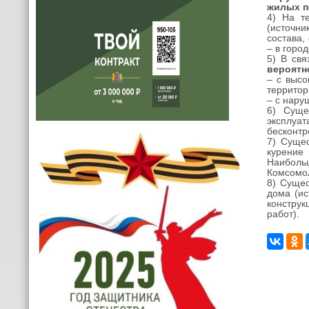
жилых п
4) На т
(и
сточни
состава,
– в горо
5) В св
вероятн
– с высо
территор
– с нару
6) Суще
эксплуа
бесконтр
7) Суще
курение
Наибольш
Комсомо
8) Сущес
дома (ис
конструк
работ).