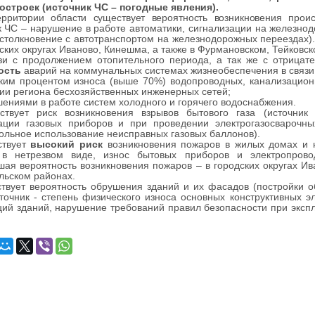
остроек (источник ЧС – погодные явления).
ерритории области существует вероятность возникновения прои
к ЧС
– нарушение в работе автоматики, сигнализации на железнод
 столкновение с автотранспортом на железнодорожных переездах)
дских округах Иваново, Кинешма, а также в Фурмановском, Тейков
язи с продолжением отопительного периода, а так же с отриц
ость
аварий на коммунальных системах жизнеобеспечения в связи
ким процентом износа (выше 70%) водопроводных, канализационн
ии региона бесхозяйственных инженерных сетей;
шениями в работе систем холодного и горячего водоснабжения.
ствует риск возникновения взрывов бытового газа (источни
тации газовых приборов и при проведении электрогазосварочны
ольное использование неисправных газовых баллонов).
ствует
высокий риск
возникновения пожаров в жилых домах и н
 в нетрезвом виде, износ бытовых приборов и электропрово
ая вероятность возникновения пожаров – в городских округах Ив
льском районах.
твует вероятность обрушения зданий и их фасадов (постройки 
точник - степень физического износа основных конструктивных
ций зданий, нарушение требований правил безопасности при эксп