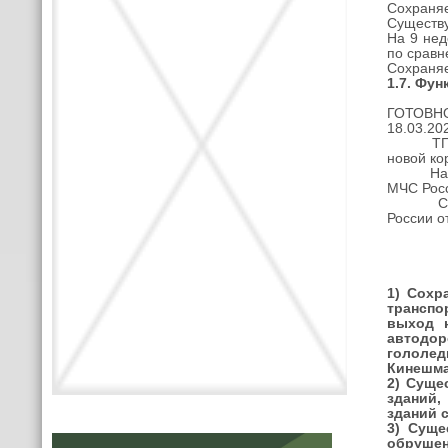
Сохраняе
Существу
На 9 нед
по сравн
Сохраня
1.7. Фу
ГУ МЧС
ГОТОВНО
18.03.20
ТП РСЧС
новой ко
На базе
МЧС Росс
C 01.11
России о
1)
Сохр
транспо
выход н
автодо
гололед
Кинешма
2) Суще
зданий,
зданий 
3) Суще
обрушен