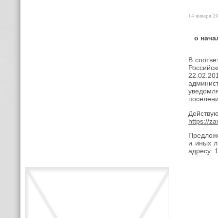
14 января 20
о нача
В соотве
Российск
22.02.2
админис
уведомля
поселени
Действу
https://z
Предложе
и иных 
адресу: 1