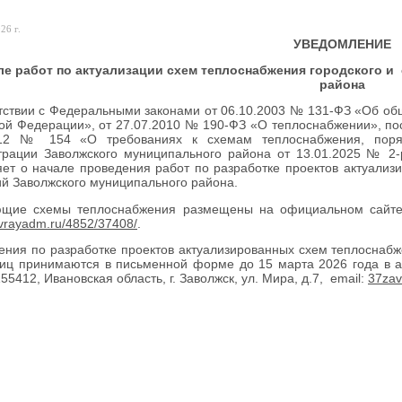
26 г.
УВЕДОМЛЕНИЕ
ле
работ по актуализации схем теплоснабжения городского и
района
тствии с Федеральными законами от 06.10.2003 № 131-ФЗ «Об об
ой Федерации», от 27.07.2010 № 190-ФЗ «О теплоснабжении», п
012 № 154 «О требованиях к схемам теплоснабжения, поряд
трации Заволжского муниципального района от 13.01.2025 № 2-
ет о начале проведения работ по разработке проектов актуализ
й Заволжского муниципального района.
ющие схемы теплоснабжения размещены на официальном сайте 
avrayadm.ru/4852/37408/
.
ния по разработке проектов актуализированных схем теплоснаб
лиц принимаются в письменной форме до 15 марта 2026 года в 
55412, Ивановская область, г. Заволжск, ул. Мира, д.7, email:
37
za