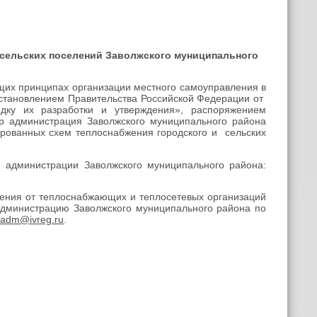
 сельских поселений
Заволжского муниципального
щих принципах организации местного самоуправления в
остановлением Правительства Российской Федерации от
ку их разработки и утверждения», распоряжением
р администрация Заволжского муниципального района
ированных схем теплоснабжения городского и сельских
администрации Заволжского муниципального района:
жения от теплоснабжающих и теплосетевых организаций
администрацию Заволжского муниципального района по
vadm
@
ivreg
.
ru
.