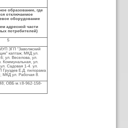
ое образование, где
тся отключаемое
тевое оборудование
ием адресной части
мых потребителей)
5
МУП ЗГП "Заволжский
ик" каптаж; МКД ул.
6; ул. Веселова, ул.
л. Коммунальная, ул.
ул. Садовая 1-4. ул.
П Груздев Е.Д. пилорама
; МКД ул. Рабочая 8.
48; ОВБ м.т.8-962-158-