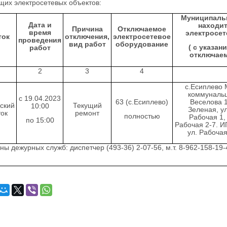
щих электросетевых объектов:
Муниципальн
Дата и
находи
Причина
Отключаемое
время
электросе
ток
отключения,
электросетевое
проведения
вид работ
оборудование
( с указан
работ
отключае
2
3
4
с.Есиплево 
коммунальщ
c 19.04.2023
63 (с.Есиплево)
Веселова 1
ский
Текущий
10:00
Зеленая, у
ток
ремонт
полностью
Рабочая 1, 
по 15:00
Рабочая 2-7. И
ул. Рабочая
ы дежурных служб: диспетчер (493-36) 2-07-56, м.т. 8-962-158-19-