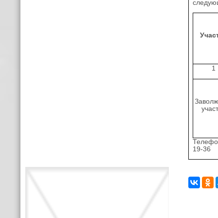
следую
Учас
1
Заволж
учас
Телефон
19-36