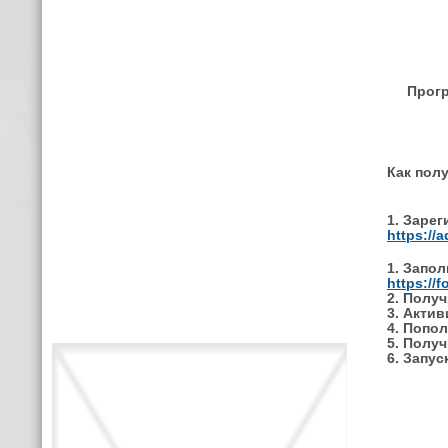
Прогр
Как пол
1. Заре
https://
1. Запол
https://
2. Полу
3. Акти
4. Попо
5. Полу
6. Запус