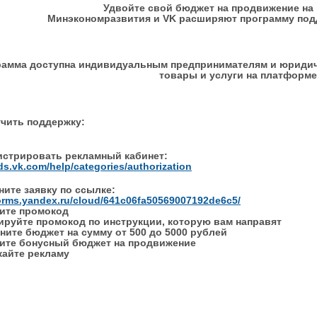
Удвойте свой бюджет на продвижение на
Минэкономразвития и VK расширяют программу подд
амма доступна индивидуальным предпринимателям и юридиче
товары и услуги на платформе
учить поддержку:
гистрировать рекламный кабинет:
ads.vk.com/help/categories/authorization
ните заявку по ссылке:
forms.yandex.ru/cloud/641c06fa50569007192de6c5/
чите промокод
вируйте промокод по инструкции, которую вам направят
лните бюджет на сумму от 500 до 5000 рублей
чите бонусный бюджет на продвижение
кайте рекламу