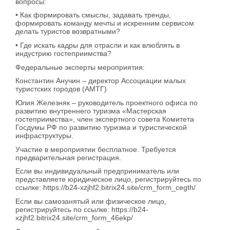
вопросы:
• Как формировать смыслы, задавать тренды,
формировать команду мечты и искренним сервисом
делать туристов возвратными?
• Где искать кадры для отрасли и как влюблять в
индустрию гостеприимства?
Федеральные эксперты мероприятия:
Константин Анучин – директор Ассоциации малых
туристских городов (АМТГ)
Юлия Железняк – руководитель проектного офиса по
развитию внутреннего туризма «Мастерская
гостеприимства», член экспертного совета Комитета
Госдумы РФ по развитию туризма и туристической
инфраструктуры.
Участие в мероприятии бесплатное. Требуется
предварительная регистрация.
Если вы индивидуальный предприниматель или
представляете юридическое лицо, регистрируйтесь по
ссылке: https://b24-xzjhf2.bitrix24.site/crm_form_cegth/
Если вы самозанятый или физическое лицо,
регистрируйтесь по ссылке: https://b24-
xzjhf2.bitrix24.site/crm_form_46ekp/