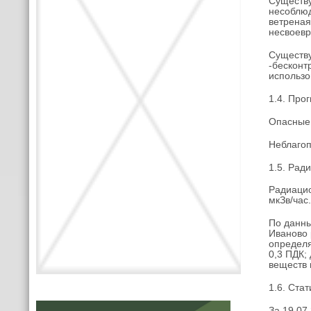
Существу
несоблюд
ветреная
несвоевр
Существу
-бесконт
использо
1.4. Про
Опасные 
Неблагоп
1.5. Рад
Радиацио
мкЗв/час
По данны
Иваново 
определя
0,3 ПДК;
веществ 
1.6. Ста
За 19.07