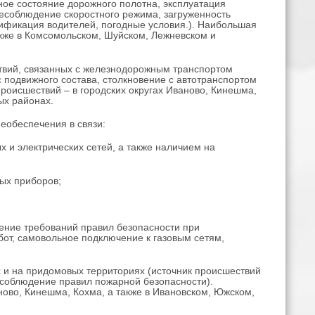
ное состояние дорожного полотна, эксплуатация
несоблюдение скоростного режима, загруженность
лификация водителей, погодные условия.). Наибольшая
также в Комсомольском, Шуйском, Лежневском и
ствий, связанных с железнодорожным транспортом
с подвижного состава, столкновение с автотранспортом
роисшествий – в городских округах Иваново, Кинешма,
ых районах.
еобеспечения в связи:
 и электрических сетей, а также наличием на
ных приборов;
шение требований правил безопасности при
бот, самовольное подключение к газовым сетям,
х и на придомовых территориях (источник происшествий
несоблюдение правил пожарной безопасности).
ново, Кинешма, Кохма, а также в Ивановском, Южском,