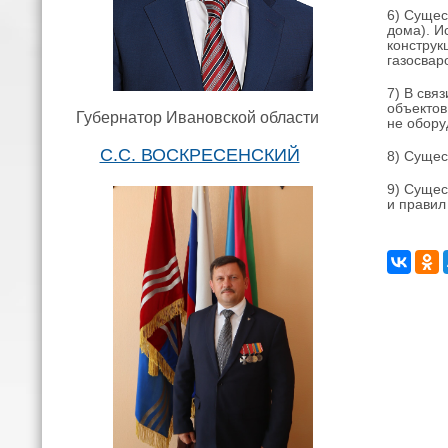
6) Сущес
дома). И
конструк
газосвар
7) В свя
объектов
Губернатор Ивановской области
не обору
С.С. ВОСКРЕСЕНСКИЙ
8) Сущес
9) Сущес
и правил