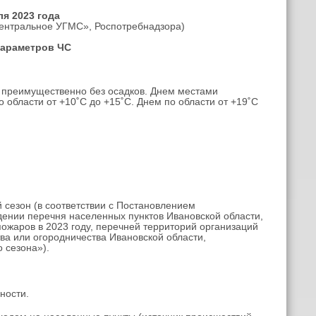
я 2023 года
ентральное УГМС», Роспотребнадзора)
параметров ЧС
 преимущественно без осадков. Днем местами
 области от +10˚С до +15˚С. Днем по области от +19˚С
 сезон (в соответствии с Постановлением
ждении перечня населенных пунктов Ивановской области,
ожаров в 2023 году, перечней территорий организаций
ва или огородничества Ивановской области,
 сезона»).
ности.