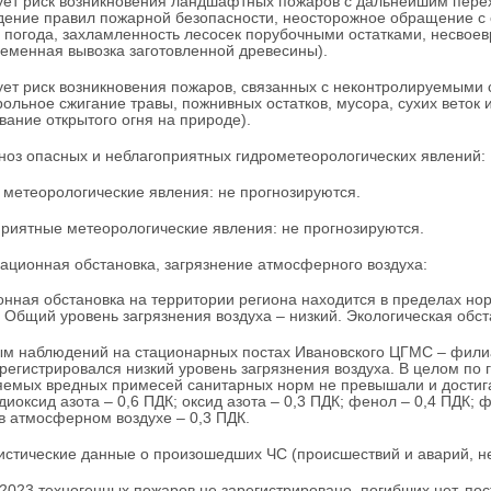
ет риск возникновения ландшафтных пожаров с дальнейшим перех
ение правил пожарной безопасности, неосторожное обращение с о
 погода, захламленность лесосек порубочными остатками, несвоев
еменная вывозка заготовленной древесины).
ет риск возникновения пожаров, связанных с неконтролируемыми 
рольное сжигание травы, пожнивных остатков, мусора, сухих веток 
вание открытого огня на природе).
гноз опасных и неблагоприятных гидрометеорологических явлений:
метеорологические явления: не прогнозируются.
риятные метеорологические явления: не прогнозируются.
иационная обстановка, загрязнение атмосферного воздуха:
нная обстановка на территории региона находится в пределах но
. Общий уровень загрязнения воздуха – низкий. Экологическая обст
м наблюдений на стационарных постах Ивановского ЦГМС – филиа
регистрировался низкий уровень загрязнения воздуха. В целом по
емых вредных примесей санитарных норм не превышали и достигал
 диоксид азота – 0,6 ПДК; оксид азота – 0,3 ПДК; фенол – 0,4 ПДК
в атмосферном воздухе – 0,3 ПДК.
тистические данные о произошедших ЧС (происшествий и аварий, н
.2023 техногенных пожаров не зарегистрировано, погибших нет, пос