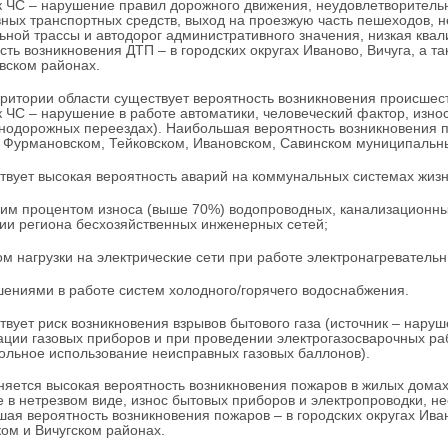
к ЧС – нарушение правил дорожного движения, неудовлетворитель
ных транспортных средств, выход на проезжую часть пешеходов, 
ной трассы и автодорог административного значения, низкая ква
сть возникновения ДТП – в городских округах Иваново, Вичуга, а 
вском районах.
рритории области существует вероятность возникновения происше
к ЧС – нарушение в работе автоматики, человеческий фактор, изно
нодорожных переездах). Наибольшая вероятность возникновения п
в Фурмановском, Тейковском, Ивановском, Савинском муниципальн
твует высокая вероятность аварий на коммунальных системах жизн
ким процентом износа (выше 70%) водопроводных, канализационных
ии региона бесхозяйственных инженерных сетей;
ом нагрузки на электрические сети при работе электронагреватель
шениями в работе систем холодного/горячего водоснабжения.
твует риск возникновения взрывов бытового газа (источник – нару
ации газовых приборов и при проведении электрогазосварочных ра
ольное использование неисправных газовых баллонов).
няется высокая вероятность возникновения пожаров в жилых дома
е в нетрезвом виде, износ бытовых приборов и электропроводки, 
ая вероятность возникновения пожаров – в городских округах Ива
ом и Вичугском районах.