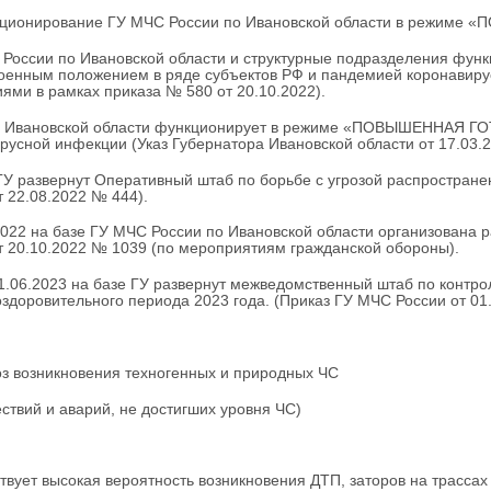
нкционирование ГУ МЧС России по Ивановской области в режим
России по Ивановской области и структурные подразделения 
военным положением в ряде субъектов РФ и пандемией коронавирус
ями в рамках приказа № 580 от 20.10.2022).
 Ивановской области функционирует в режиме «ПОВЫШЕННАЯ ГОТО
русной инфекции (Указ Губернатора Ивановской области от 17.03.2
ГУ развернут Оперативный штаб по борьбе с угрозой распростран
т 22.08.2022 № 444).
2022 на базе ГУ МЧС России по Ивановской области организована 
т 20.10.2022 № 1039 (по мероприятиям гражданской обороны).
1.06.2023 на базе ГУ развернут межведомственный штаб по контр
оздоровительного периода 2023 года. (Приказ ГУ МЧС России от 01
оз возникновения техногенных и природных ЧС
ствий и аварий, не достигших уровня ЧС)
твует высокая вероятность возникновения ДТП, заторов на трассах