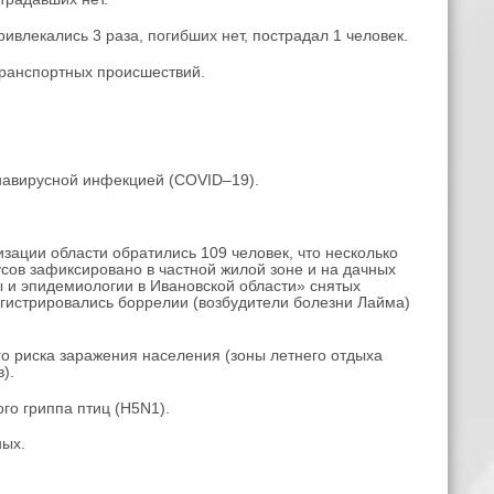
лекались 3 раза, погибших нет, пострадал 1 человек.
транспортных происшествий.
навирусной инфекцией (COVID–19).
изации области обратились 109 человек, что несколько
сов зафиксировано в частной жилой зоне и на дачных
 и эпидемиологии в Ивановской области» снятых
егистрировались боррелии (возбудители болезни Лайма)
о риска заражения населения (зоны летнего отдыха
).
го гриппа птиц (H5N1).
ных.