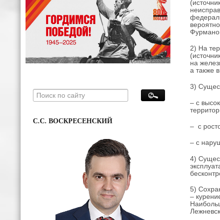
(источни
неисправ
федераль
вероятно
Фурмано
2) На те
(источни
на желез
а также 
3) Сущес
– с высо
территор
С.С. ВОСКРЕСЕНСКИЙ
– с рост
– с нару
4) Сущес
эксплуат
бесконтр
5) Сохра
– курени
Наибольш
Лежневск