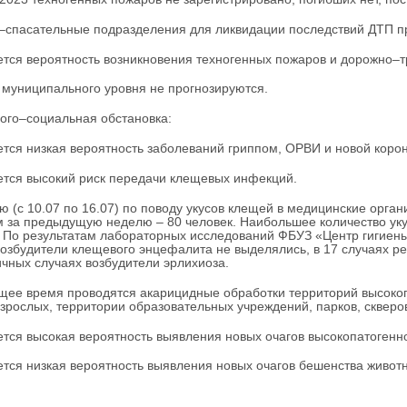
спасательные подразделения для ликвидации последствий ДТП прив
тся вероятность возникновения техногенных пожаров и дорожно–
муниципального уровня не прогнозируются.
лого–социальная обстановка:
тся низкая вероятность заболеваний гриппом, ОРВИ и новой коро
тся высокий риск передачи клещевых инфекций.
ю (с 10.07 по 16.07) по поводу укусов клещей в медицинские орган
 за предыдущую неделю – 80 человек. Наибольшее количество уку
. По результатам лабораторных исследований ФБУЗ «Центр гигиены
озбудители клещевого энцефалита не выделялись, в 17 случаях р
ичных случаях возбудители эрлихиоза.
щее время проводятся акарицидные обработки территорий высоког
взрослых, территории образовательных учреждений, парков, скверов
тся высокая вероятность выявления новых очагов высокопатогенно
тся низкая вероятность выявления новых очагов бешенства живот