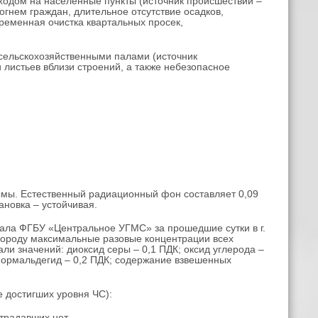
одом на населенные пункты (источник происшествий –
гнем граждан, длительное отсутствие осадков,
ременная очистка квартальных просек,
сельскохозяйственными палами (источник
и листьев вблизи строений, а также небезопасное
рмы. Естественный радиационный фон составляет 0,09
ановка – устойчивая.
ла ФГБУ «Центральное УГМС» за прошедшие сутки в г.
 городу максимальные разовые концентрации всех
и значений: диоксид серы – 0,1 ПДК; оксид углерода –
; формальдегид – 0,2 ПДК; содержание взвешенных
е достигших уровня ЧС):
традавших нет.