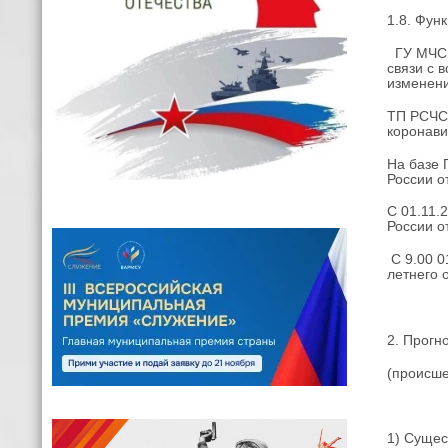
1.8. Фу
ГУ МЧС 
связи с 
изменени
ТП РСЧС
коронави
На базе 
России о
C 01.11.
России о
С 9.00 0
летнего 
2. Прогн
(происше
1) Сущес