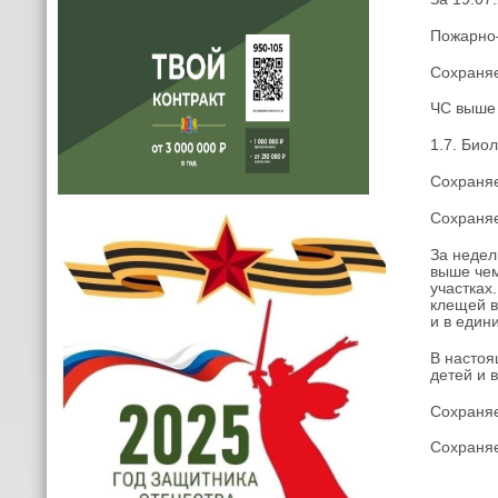
Пожарно–
Сохраняе
ЧС выше 
1.7. Био
Сохраняе
Сохраняе
За недел
выше чем
участках
клещей в
и в един
В настоя
детей и 
Сохраняе
Сохраняе