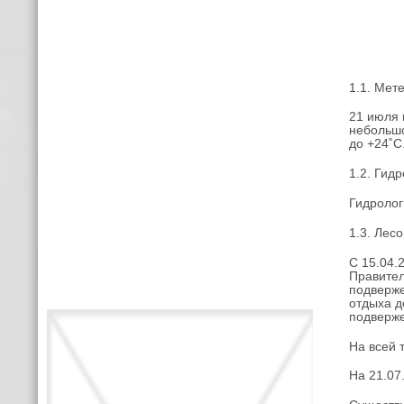
1.1. Мет
21 июля 
небольшо
до +24˚С
1.2. Гид
Гидролог
1.3. Лес
С 15.04.
Правител
подверже
отдыха д
подверже
На всей 
На 21.07