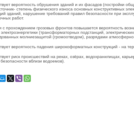
твует вероятность обрушения зданий и их фасадов (постройки об
сточник- степень физического износа основных конструктивных э
ций зданий, нарушение требований правил безопасности при экспл
очных работ.
зи с прохождением грозовых фронтов повышается вероятность воз
 электроэнергетики (трансформаторных подстанций, электрических 
дованных молниезащитой (громоотводом), разрядами атмосферног
твует вероятность падения широкоформатных конструкций - на тер
твует риск происшествий на реках, озёрах, водохранилищах, карь
 безопасности вблизи водоемов).