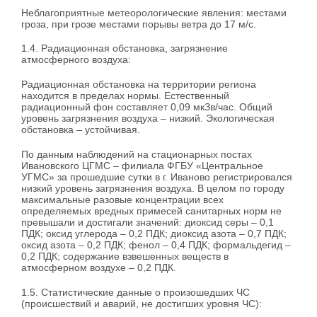
Неблагоприятные метеорологические явления: местами
гроза, при грозе местами порывы ветра до 17 м/с.
1.4. Радиационная обстановка, загрязнение
атмосферного воздуха:
Радиационная обстановка на территории региона
находится в пределах нормы. Естественный
радиационный фон составляет 0,09 мкЗв/час. Общий
уровень загрязнения воздуха – низкий. Экологическая
обстановка – устойчивая.
По данным наблюдений на стационарных постах
Ивановского ЦГМС – филиала ФГБУ «Центральное
УГМС» за прошедшие сутки в г. Иваново регистрировался
низкий уровень загрязнения воздуха. В целом по городу
максимальные разовые концентрации всех
определяемых вредных примесей санитарных норм не
превышали и достигали значений: диоксид серы – 0,1
ПДК; оксид углерода – 0,2 ПДК; диоксид азота – 0,7 ПДК;
оксид азота – 0,2 ПДК; фенол – 0,4 ПДК; формальдегид –
0,2 ПДК; содержание взвешенных веществ в
атмосферном воздухе – 0,2 ПДК.
1.5. Статистические данные о произошедших ЧС
(происшествий и аварий, не достигших уровня ЧС):