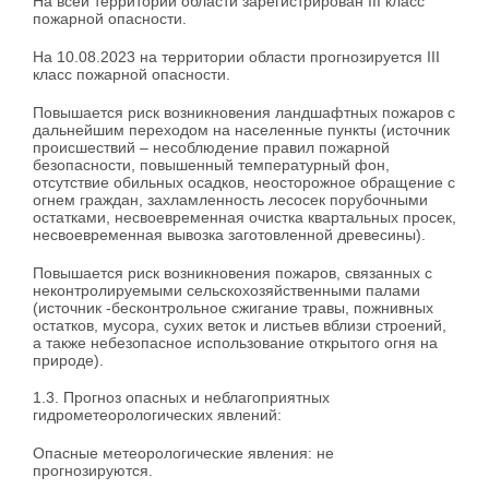
На всей территории области зарегистрирован III класс
пожарной опасности.
На 10.08.2023 на территории области прогнозируется III
класс пожарной опасности.
Повышается риск возникновения ландшафтных пожаров с
дальнейшим переходом на населенные пункты (источник
происшествий – несоблюдение правил пожарной
безопасности, повышенный температурный фон,
отсутствие обильных осадков, неосторожное обращение с
огнем граждан, захламленность лесосек порубочными
остатками, несвоевременная очистка квартальных просек,
несвоевременная вывозка заготовленной древесины).
Повышается риск возникновения пожаров, связанных с
неконтролируемыми сельскохозяйственными палами
(источник -бесконтрольное сжигание травы, пожнивных
остатков, мусора, сухих веток и листьев вблизи строений,
а также небезопасное использование открытого огня на
природе).
1.3. Прогноз опасных и неблагоприятных
гидрометеорологических явлений:
Опасные метеорологические явления: не
прогнозируются.