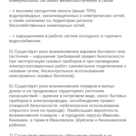
коммунальных системах жизнеобеспечения в связи:
– с высоким процентом износа (выше 70%)
водопроводных, канализационных и электрических сетей,
а также наличием на территории региона
бесхозяйственных инженерных сетей;
– с нарушениями в работе систем холодного и горячего
водоснабжения.
5) Существует риск возникновения взрывов бытового газа
(источник – нарушение требований правил безопасности
при эксплуатации газовых приборов и при проведении
электрогазосварочных работ, самовольное подключение к
газовым сетям, бесконтрольное использование
неисправных газовых баллонов).
6) Существует риск возникновения пожаров в жилых
домах и на придомовых территориях (источник
происшествий – курение в нетрезвом виде, износ бытовых
приборов и электропроводки, несоблюдение правил
пожарной безопасности, небезопасное использование
открытого огня на природе). Наибольшая вероятность
возникновения пожаров – в городских округах Иваново,
Кинешма, а также в Ивановском, Шуйском и Кинешемском
районах.
7) Существует вероятность обрушения зданий и их