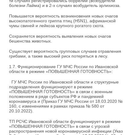
ти случаях регистрировались боррелии (возбудители
болезни Лайма) и в 2-х случаях возбудитель эрлихиоза.
Повышается вероятность возникновения новых очагов
высокопатогенного гриппа птиц (H5N1), африканской
чумы свиней и лейкоза крупного рогатого скота.
Сохраняется вероятность выявления новых очагов
бешенства животных.
Существует вероятность групповых случаев отравления
грибами, а также высокий риск потеряться в лесу.
1.7. Функционирование ГУ МЧС России по Ивановской
области в режиме «ПОВЫШЕННАЯ ГОТОВНОСТЬ»:
ГУ МЧС России по Ивановской области и структурные
подразделения функционируют в режиме
«ПОВЫШЕННАЯ ГОТОВНОСТЬ» в связи с военным
положением в ряде субъектов РФ и пандемией
коронавируса и (Приказ ГУ МЧС России от 18.03.2020 №
160, с изменениями в рамках приказа № 580 от
20.10.2022).
ТП РСЧС Ивановской области функционирует в режиме
«ПОВЫШЕННАЯ ГОТОВНОСТЬ» в связи с угрозой
распространения новой коронавирусной инфекции (Указ