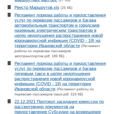
Реестр Маршрутов.xls
(25 КБ)
Регламент порядка работы и предоставления
услуг по перевозке пассажиров и багажа
автомобильным транспортом и городским
наземным электрическим транспортом в
целях недопущения распространения новой
коронавирусной инфекции (COVID - 19) на
территории Ивановской области
(Регламент
работы по перевозке пассажиров
автотранспортом.pdf, 186 КБ)
Регламент порядка работы и предоставления
услуг по перевозке пассажиров и багажа
легковым такси в целях недопущения
распространения новой коронавирусной
инфекции (COVID - 19) на территории
Ивановской области
(Регламент работы по
перевозке пассажиров такси.pdf, 316 КБ)
22.12.2021 Протокол заседания комиссии по
рассмотрению документов на
предоставление Субсидии на возмещение