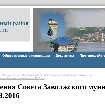
Общественные организации
Документы
Противодейст
Документы
→
Решения Совета Заволжского муниципального района
→
вета Заволжского района за 2016 год
ения Совета Заволжского муни
8.2016