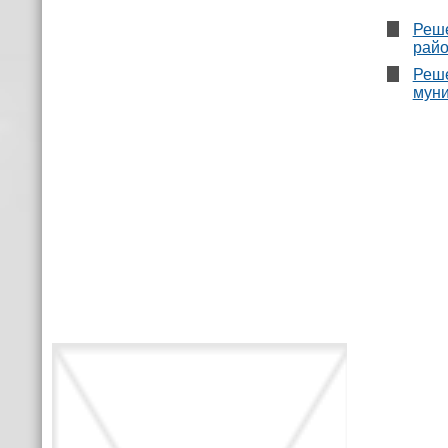
Реше
райо
Реше
муни