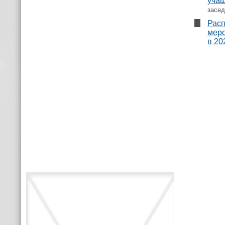
учащ
засед
Расп
меро
в 20