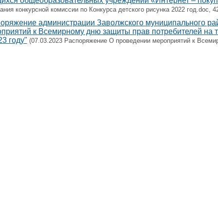
ихся общеобразовательных учреждений «Интернет – покупк
ания конкурсной комиссии по Конкурса детского рисунка 2022 год.doc, 4
оряжение администрации Заволжского муниципального рай
приятий к Всемирному дню защиты прав потребителей на 
23 году"
(07.03.2023 Распоряжение О проведении мероприятий к Всемир