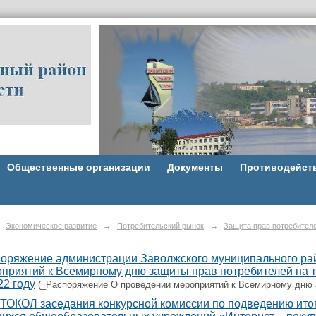
Общественные организации
Документы
Противодейст
Экономическое развитие
→
Потребительский рынок
→
Защита прав потребител
оряжение администрации Заволжского муниципального рай
приятий к Всемирному дню защиты прав потребителей на 
22 году
(_Распоряжение О проведении мероприятий к Всемирному дню з
ОКОЛ заседания конкурсной комиссии по подведению итого