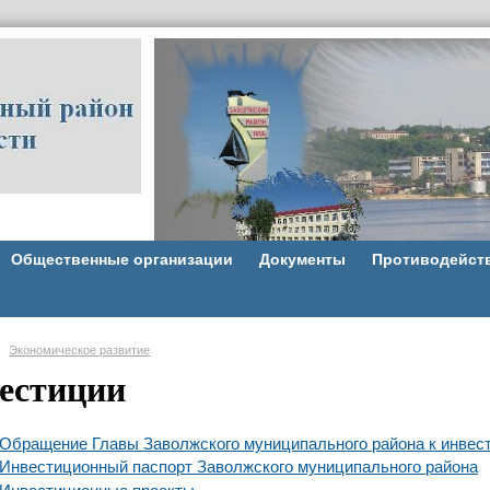
Общественные организации
Документы
Противодейст
Экономическое развитие
естиции
Обращение Главы Заволжского муниципального района к инвес
Инвестиционный паспорт Заволжского муниципального района