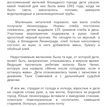
воспоминаний жителей блокадного города дети узнали,
какой тяжелой для них была зима 1941 года, когда не
было света, закончилось топливо, замерзли
водопроводные и канализационные трубы.
Маленьких читателей поразило, как мало хлеба
получали ленинградцы. Нормы хлеба постоянно
снижались, детям выдавали
125 граммов
хлеба в день.
Участники мероприятия подержали в руках такой
крохотный черный кусочек. Но сегодня-то он вкусный, а
тогда, в блокадном Ленинграде, хлеб только наполовину
состоял из муки, в него добавляли жмых, бумагу и
обойный клей.
Недостижимым желанием была та еда, от которой дети,
может быть, капризничая, отказывались в мирное время.
Ведущие прочитали ребятам записку Вали Чепко,
которую она назвала «Меню после голодовки, если я
останусь жива». Дети познакомились также с записями в
дневнике Тани Савичевой и с дальнейшей судьбой
девочки.
И все же, страдая от голода и холода, взрослые и дети
не сидели сложа руки, а, как могли, боролись за родной
город. Юные ленинградцы вставали к заводским станкам,
помогали тяжелораненым в госпиталях, навещали
стариков, больных, разносили почту.