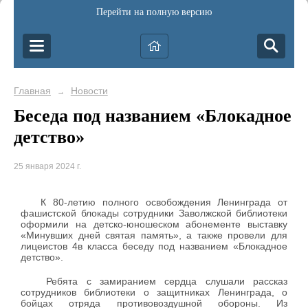
Перейти на полную версию
Главная
Новости
→
Беседа под названием «Блокадное
детство»
25 января 2024 г.
К 80-летию полного освобождения Ленинграда от
фашистской блокады сотрудники Заволжской библиотеки
оформили на детско-юношеском абонементе выставку
«Минувших дней святая память», а также провели для
лицеистов 4в класса беседу под названием «Блокадное
детство».
Ребята с замиранием сердца слушали рассказ
сотрудников библиотеки о защитниках Ленинграда, о
бойцах отряда противовоздушной обороны. Из