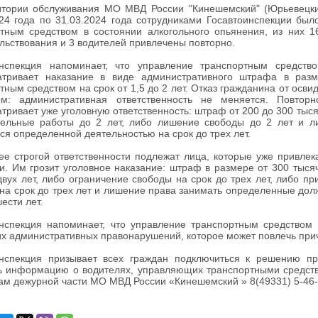
итории обслуживания МО МВД России "Кинешемский" (Юрьевецкий
024 года по 31.03.2024 года сотрудниками Госавтоинспекции б
тным средством в состоянии алкогольного опьянения, из них 1
льствования и 3 водителей привлечены повторно.
инспекция напоминает, что управление транспортным средств
атривает наказание в виде административного штрафа в раз
тным средством на срок от 1,5 до 2 лет. Отказ гражданина от осв
ем: административная ответственность не меняется. Повто
тривает уже уголовную ответственность: штраф от 200 до 300 тыся
тельные работы до 2 лет, либо лишение свободы до 2 лет и 
ся определенной деятельностью на срок до трех лет.
е строгой ответственности подлежат лица, которые уже привлека
и. Им грозит уголовное наказание: штраф в размере от 300 тыся
двух лет, либо ограничение свободы на срок до трех лет, либо п
на срок до трех лет и лишение права занимать определенные дол
ести лет.
инспекция напоминает, что управление транспортным средством
х административных правонарушений, которое может повлечь при
инспекция призывает всех граждан подключиться к решению п
 информацию о водителях, управляющих транспортными средства
м дежурной части МО МВД России «Кинешемский » 8(49331) 5-46-