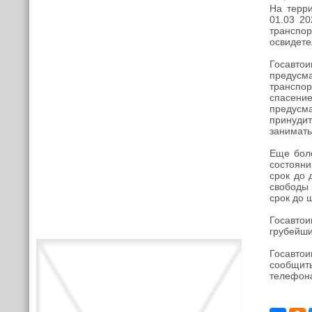
На терр
01.03 2
транспор
освидете
Госавто
предусм
транспор
спасени
предусма
принуди
занимать
Еще боле
состояни
срок до 
свободы 
срок до ш
Госавто
грубейши
Госавто
сообщить
телефона