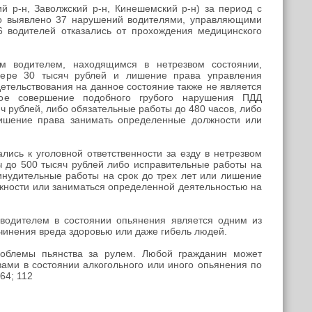
 р-н, Заволжский р-н, Кинешемский р-н) за период с
ыло выявлено 37 нарушений водителями, управляющими
6 водителей отказались от прохождения медицинского
ом водителем, находящимся в нетрезвом состоянии,
мере 30 тысяч рублей и лишение права управления
идетельствования на данное состояние также не является
рное совершение подобного грубого нарушения ПДД
ч рублей, либо обязательные работы до 480 часов, либо
лишение права занимать определенные должности или
лись к уголовной ответственности за езду в нетрезвом
ч до 500 тысяч рублей либо исправительные работы на
ринудительные работы на срок до трех лет или лишение
жности или заниматься определенной деятельностью на
 водителем в состоянии опьянения является одним из
чинения вреда здоровью или даже гибель людей.
роблемы пьянства за рулем. Любой гражданин может
ми в состоянии алкогольного или иного опьянения по
64; 112