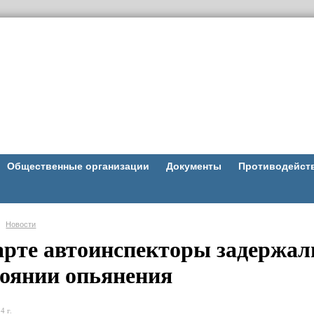
Общественные организации
Документы
Противодейст
Новости
арте автоинспекторы задержали
тоянии опьянения
4 г.