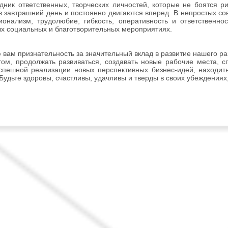
дник ответственных, творческих личностей, которые не боятся ри
в завтрашний день и постоянно двигаются вперед. В непростых 
онализм, трудолюбие, гибкость, оперативность и ответственно
х социальных и благотворительных мероприятиях.
вам признательность за значительный вклад в развитие нашего р
том, продолжать развиваться, создавать новые рабочие места, с
спешной реализации новых перспективных бизнес-идей, находит
 Будьте здоровы, счастливы, удачливы и тверды в своих убеждениях,