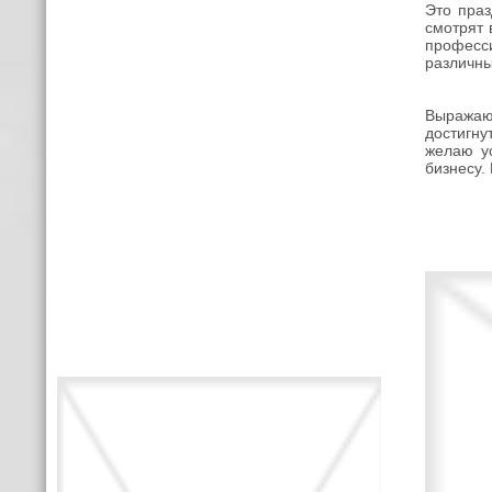
Это праз
смотрят 
професси
различны
Выражаю 
достигну
желаю у
бизнесу.