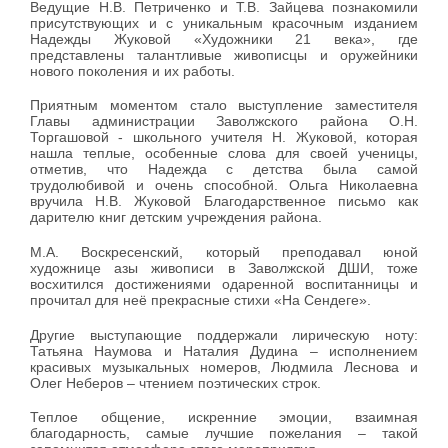
Ведущие Н.В. Петриченко и Т.В. Зайцева познакомили
присутствующих и с уникальным красочным изданием
Надежды Жуковой «Художники 21 века», где
представлены талантливые живописцы и оружейники
нового поколения и их работы.
Приятным моментом стало выступление заместителя
Главы администрации Заволжского района О.Н.
Торгашовой - школьного учителя Н. Жуковой, которая
нашла теплые, особенные слова для своей ученицы,
отметив, что Надежда с детства была самой
трудолюбивой и очень способной. Ольга Николаевна
вручила Н.В. Жуковой Благодарственное письмо как
дарителю книг детским учреждения района.
М.А. Воскресенский, который преподавал юной
художнице азы живописи в Заволжской ДШИ, тоже
восхитился достижениями одаренной воспитанницы и
прочитал для неё прекрасные стихи «На Сендеге».
Другие выступающие поддержали лирическую ноту:
Татьяна Наумова и Наталия Дудина – исполнением
красивых музыкальных номеров, Людмила Леснова и
Олег Неберов – чтением поэтических строк.
Теплое общение, искренние эмоции, взаимная
благодарность, самые лучшие пожелания – такой