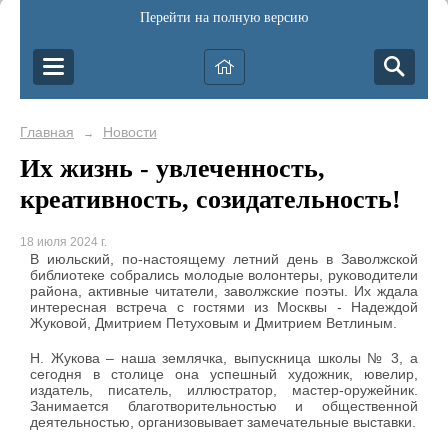
Перейти на полную версию
Главная
Новости
→
Их жизнь - увлеченность,
креативность, созидательность!
18 июля 2024 г.
В июльский, по-настоящему летний день в Заволжской
библиотеке собрались молодые волонтеры, руководители
района, активные читатели, заволжские поэты. Их ждала
интересная встреча с гостями из Москвы - Надеждой
Жуковой, Дмитрием Петуховым и Дмитрием Ветлиным.
Н. Жукова – наша землячка, выпускница школы № 3, а
сегодня в столице она успешный художник, ювелир,
издатель, писатель, иллюстратор, мастер-оружейник.
Занимается благотворительностью и общественной
деятельностью, организовывает замечательные выставки.