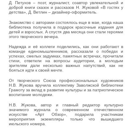
Д. Петухов – поэт, журналист, соавтор увлекательной и
доброй книги сказок и рассказов Н. Жуковой «В гостях у
детства», Д. Ветлин – дизайнер-оформитель.
Знакомство с авторами состоялось еще в мае, когда наша
библиотека получила в подарок красочные издания для
детей и взрослых. А спустя два месяца они стали героями
этого творческого вечера.
Надежда и её коллеги поделились, как они работают в
команде единомышленников, рассказали о победах и
успехах, смелых задумках, памятных встречах, прочитали
стихи, ответили на вопросы аудитории, а молодым
зрителям дали несколько важных напутствий, как не
бояться идти к своей мечте.
От творческого Союза профессиональных художников
Н.В. Жукова вручила коллективу Заволжской библиотеки
Грамоту за вклад в развитие культуры и за патриотическое
воспитание молодежи.
Н.В. Жукова, автор и главный редактор культурно
значимого журнала о современном отечественном
искусстве «Арт Обзор», подарила участникам
мероприятия экземпляры только что вышедшего
июльского номера.