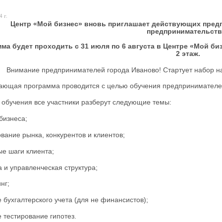
 г.
Центр «Мой бизнес» вновь приглашает
действующих предп
предпринимательств
ма будет проходить с 31 июля по 6 августа в Центре «Мой бизн
2 этаж.
Внимание предпринимателей города Иваново! Стартует набор н
ающая программа проводится с целью обучения предпринимателей
 обучения все участники разберут следующие темы:
 бизнеса;
ование рынка, конкурентов и клиентов;
ые шаги клиента;
а и управленческая структура;
нг;
е бухгалтерского учета (для не финансистов);
е тестирование гипотез.