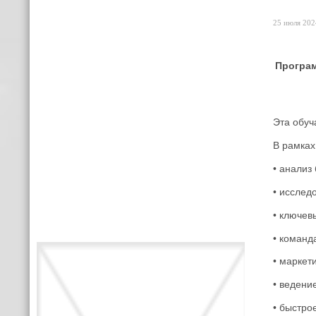
25 июля 2024
Програм
Эта обуч
В рамках
• анализ
• исслед
• ключев
• команд
• маркети
• ведени
• быстро