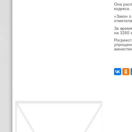
Она расп
кодекса.
«Закон о
отметила
За время
на 3260 
Росреес
упрощен
амнистии