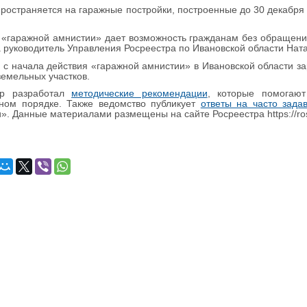
ространяется на гаражные постройки, построенные до 30 декабря
 «гаражной амнистии» дает возможность гражданам без обращения
 руководитель Управления Росреестра по Ивановской области Нат
 с начала действия «гаражной амнистии» в Ивановской области за
земельных участков.
тр разработал
методические рекомендации
, которые помогаю
ном порядке. Также ведомство публикует
ответы на часто зад
». Данные материалами размещены на сайте Росреестра https://rosr