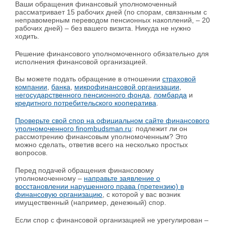
Ваши обращения финансовый уполномоченный
рассматривает 15 рабочих дней (по спорам, связанным с
неправомерным переводом пенсионных накоплений, – 20
рабочих дней) – без вашего визита. Никуда не нужно
ходить.
Решение финансового уполномоченного обязательно для
исполнения финансовой организацией.
Вы можете подать обращение в отношении
страховой
компании
,
банка
,
микрофинансовой организации
,
негосударственного пенсионного фонда
,
ломбарда
и
кредитного потребительского кооператива
.
Проверьте свой спор на официальном сайте финансового
уполномоченного finombudsman.ru
: подлежит ли он
рассмотрению финансовым уполномоченным? Это
можно сделать, ответив всего на несколько простых
вопросов.
Перед подачей обращения финансовому
уполномоченному –
направьте заявление о
восстановлении нарушенного права (претензию) в
финансовую организацию
, с которой у вас возник
имущественный (например, денежный) спор.
Если спор с финансовой организацией не урегулирован –