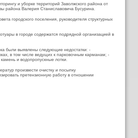
торингу и уборке территорий Заволжского района от
вы района Валерия Станиславовича Бусурина.
овета городского поселения, руководителя структурных
ротуары в городе содержатся подрядной организацией в
ка были выявлены следующие недостатки: -
ах, в том числе ведущих к парковочным карманам; -
 камень и водопропускные лотки.
ератур произвести очистку и посыпку
изировать претензионную работу в отношении