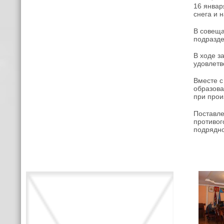
16 январ
снега и 
В совеща
подразде
В ходе з
удовлетв
Вместе с
образова
при прои
Поставле
противог
подрядно