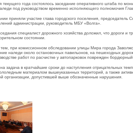
я текущего года состоялось заседание оперативного штаба по мони
наледи под руководством временно исполняющего полномочия Гла
нии приняли участие глава городского поселения, председатель С
лений администрации, руководитель МБУ «Волга».
аседания специалист дорожного хозяйства доложил, что дороги и т
орительном состоянии.
 тем, при комиссионном обследовании улицы Мира города Заволжс
ние наледи около остановочных павильонов, на пешеходных дорожк
зводстве работ по расчистке у автопарковок поврежден бордюрный
на задача в кратчайшие сроки до наступления отрицательных темп
ололедным материалом вышеуказанных территорий, а также актив
й организации, допустившей выше обозначенные нарушения.