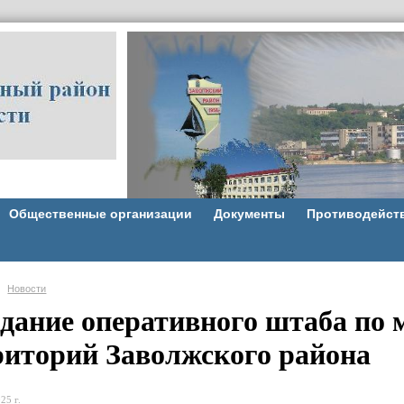
Общественные организации
Документы
Противодейст
Новости
едание оперативного штаба по 
риторий Заволжского района
25 г.