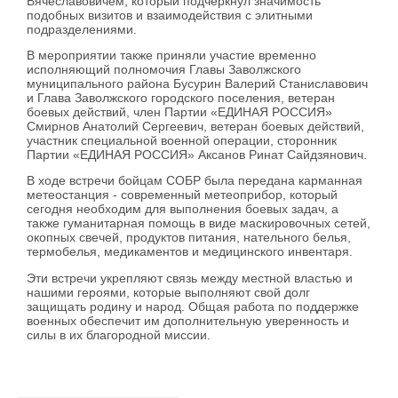
Вячеславовичем, который подчеркнул значимость
подобных визитов и взаимодействия с элитными
подразделениями.
В мероприятии также приняли участие временно
исполняющий полномочия Главы Заволжского
муниципального района Бусурин Валерий Станиславович
и
Глава Заволжского городского поселения, ветеран
боевых действий, член Партии «ЕДИНАЯ РОССИЯ»
Смирнов Анатолий Сергеевич, ветеран боевых действий,
участник специальной военной операции, сторонник
Партии «ЕДИНАЯ РОССИЯ» Аксанов Ринат Сайдзянович.
В ходе встречи бойцам СОБР была передана карманная
метеостанция - современный метеоприбор, который
сегодня необходим для выполнения боевых задач, а
также гуманитарная помощь в виде маскировочных сетей,
окопных свечей, продуктов питания, нательного белья,
термобелья, медикаментов и медицинского инвентаря.
Эти встречи укрепляют связь между местной властью и
нашими героями, которые выполняют свой долг
защищать родину и народ. Общая работа по поддержке
военных обеспечит им дополнительную уверенность и
силы в их благородной миссии.