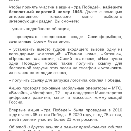
Чтобы принять участие в акции «Ура Победе!»,
наберите
бесплатный короткий номер
1945.
Далее с помощью
интерактивного голосового меню выберите
интересующий раздел. Вы сможете:
– узнать подробности об акции;
– прослушать ежедневные сводки Совинформбюро,
зачитанные Юрием Левитаном;
– установить вместо гудков входящего вызова одну из
легендарных композиций: «Тёмная ночь», «Катюша»,
«Прощание славянки», «Синий платочек», «Нам нужна
одна Победа»; можно также получить ссылку для
бесплатной загрузки этих песен на телефон и установить
их в качестве мелодии звонка;
– получить ссылку для загрузки логотипа юбилея Победы.
Акцию проводят основные мобильные операторы – МТС,
«Билайн», «Мегафон», T2 – при поддержке Министерства
цифрового развития, связи и массовых коммуникаций
России.
Впервые акция «Ура Победе!» была проведена в 2010
году в честь 65-летия Победы. В 2020 году, в год 75-летия,
в ней приняли участие более 21 млн россиян.
Об этой и других акциях в рамках празднования юбилея