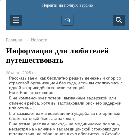
Перейти на полную версию
Главная
Новости
→
Информация для любителей
путешествовать
20 марта 2025 г.
Рассказываем, как бесплатно решить денежный спор со
страховой организацией без суда, если вы столкнулись с
одной из приведённых ниже ситуаций.
Если Ваш страховщик:
 не компенсирует потери, вызванные задержкой или
отменой рейса, хотя вы застраховали риск его задержки
или отмены;
 отказывает вам в возмещении ущерба за потерянный
багаж, который был застрахован;
 не возмещает вам расходы на медицинскую помощь,
несмотря на наличие у вас медицинской страховки для
путешествия, до обращения в суд обратитесь в Службу