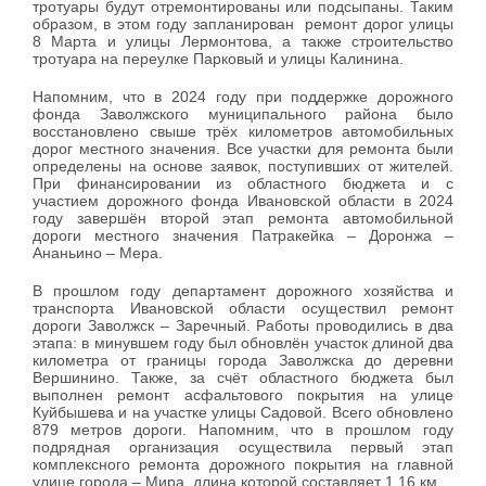
тротуары будут отремонтированы или подсыпаны. Таким
образом, в этом году запланирован ремонт дорог улицы
8 Марта и улицы Лермонтова, а также строительство
тротуара на переулке Парковый и улицы Калинина.
Напомним, что в 2024 году при поддержке дорожного
фонда Заволжского муниципального района было
восстановлено свыше трёх километров автомобильных
дорог местного значения. Все участки для ремонта были
определены на основе заявок, поступивших от жителей.
При финансировании из областного бюджета и с
участием дорожного фонда Ивановской области в 2024
году завершён второй этап ремонта автомобильной
дороги местного значения Патракейка – Доронжа –
Ананьино – Мера.
В прошлом году департамент дорожного хозяйства и
транспорта Ивановской области осуществил ремонт
дороги Заволжск – Заречный. Работы проводились в два
этапа: в минувшем году был обновлён участок длиной два
километра от границы города Заволжска до деревни
Вершинино. Также, за счёт областного бюджета был
выполнен ремонт асфальтового покрытия на улице
Куйбышева и на участке улицы Садовой. Всего обновлено
879 метров дороги. Напомним, что в прошлом году
подрядная организация осуществила первый этап
комплексного ремонта дорожного покрытия на главной
улице города – Мира, длина которой составляет 1,16 км.