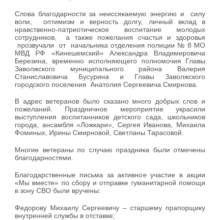
Слова благодарности за неиссякаемую энергию и силу
воли, оптимизм и верность долгу, личный вклад в
нравственно-патриотическое воспитание молодых
сотрудников, а также пожелания счастья и здоровья
прозвучали от начальника отделения полиции № 8 МО
МВД РФ «Кинешемский» Александра Владимировича
Березина, временно исполняющего полномочия Главы
Заволжского муниципального района Валерия
Станиславовича Бусурина и Главы Заволжского
городского поселения Анатолия Сергеевича Смирнова.
В адрес ветеранов было сказано много добрых слов и
пожеланий. Праздничное мероприятие украсили
выступления воспитанников детского сада, школьников
города, ансамбля «Ложкари», Сергея Иванова, Михаила
Фоминых, Ирины Смирновой, Светланы Тарасовой.
Многие ветераны по случаю праздника были отмечены
благодарностями.
Благодарственные письма за активное участие в акции
«Мы вместе» по сбору и отправке гуманитарной помощи
в зону СВО были вручены:
Федорову Михаилу Сергеевичу – старшему прапорщику
внутренней службы в отставке;