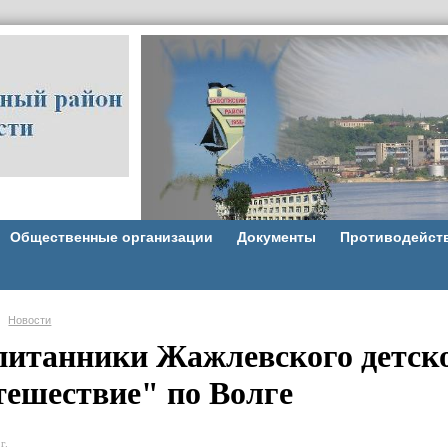
Общественные организации
Документы
Противодейст
Новости
питанники Жажлевского детско
тешествие" по Волге
г.