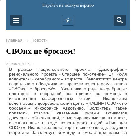
Перейти на полную версию
Главная
Новости
→
СВОих не бросаем!
21 июля 2025 г.
В рамках национального проекта «Демография»
регионального проекта «Старшее поколение» 17 июля
волонтеры «серебряного» возраста Заволжского центра
социального обслуживания провели волонтерскую акцию
«СВОих не бросаем!». Участники отряда «серебряные
плоггеры» в очередной раз пришли на помощь в
изготовлении маскировочных сетей Ивановским
волонтерам в добровольческий центр «НАШИМ! СВОих не
бросаем!» микрорайон Авдотьино. Волонтеры также
привезли коврики, связанные руками активистов
досуговых объединений, и маскировочные нашлемники,
изготовленные в ходе волонтерских акций «Тыл для
СВОих». Ивановские волонтеры в свою очередь радушно
встретили Заволжскую команду и вместе принялись за