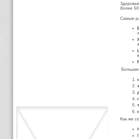
Здоровье
более 50
Самые ра
Большинс
Как же с