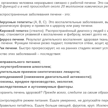
 организма человека неразрывно связано с работой печени. Это 
0 функций и в ней происходит около 20 миллионов химических ре
спространенные заболевания печени - это:
Вирусные гепатиты
(A, B, C). Это воспалительные заболевания, в
хроническую форму и привести к циррозу или раку печени.
Жировой гепатоз
(стеатоз). Распространённый диагноз у людей с
жир, становится уязвимой к воспалению и фиброзу, может долго не
Цирроз печени
. Результат длительного воспаления: здоровая ткан
в печени. Функции печени резко падают, появляются отёки, асцит, к
Рак печени
. Быстро прогрессирует, но на ранних стадиях может у
тво этих заболеваний – последствия:
неправильного питания;
злоупотреблением алкоголем;
длительным приемом синтетических лекарств;
гиподинамией (снижением двигательной активности);
токсины, вредное производство, экология
;
наследственные и аутоиммунные факторы
.
охранить печень здоровой?
Прежде всего, следите за своим образ
Контролируйте режим питания. Ешьте умеренно, не допускайте пер
Правильно питайтесь. Ешьте больше овощей, фруктов, круп. Исклю