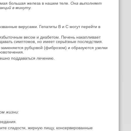
самая большая железа в нашем теле.
Она выполняет
акций в минуту.
ызванные вирусами. Гепатиты B и C могут перейти в
 избыточным весом и диабетом. Печень накапливает
 давать симптомов, но имеет серьёзные последствия.
ь заменяется рубцовой (фиброзом) и образуются узелки
ровотечения.
спешно поддаваться лечению.
ом жизни:
еедания.
чите сладости, жирную пищу, консервированные