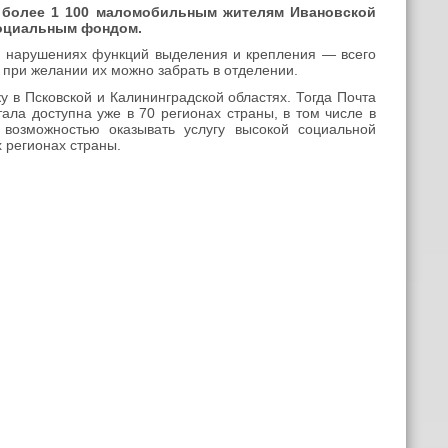
более
1
1
00
маломобильны
м
жител
ям
Ивановской
Социальным фондом
.
ри нарушениях функций выделения и крепления
—
всего
е при желании их можно забрать в отделении.
у в Псковской и Калининградской областях. Тогда Почта
ала доступна уже в 70 регионах страны, в том числе в
 возможностью оказывать услугу высокой социальной
 регионах страны.