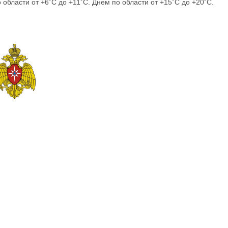
 области от +6˚С до +11˚С. Днем по области от +15˚С до +20˚С.