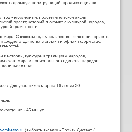
жает огромную палитру наций, проживающих на
т год - юбилейный, просветительской акции
льский проект, который знакомит с культурой народов,
турной грамотности.
ан мира. С каждым годом количество желающих принять
ня народного Единства в онлайн и офлайн форматах.
альностей.
 к истории, культуре и традициям народов,
ического мира и национального единства народов
тности населения.
ов. Для участников старше 16 лет из 30
иков;
охождения - 45 минут.
w.miretno.ru
(выбрать вкладку «Пройти Диктант»).