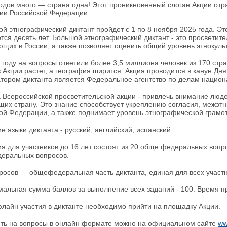
 много — страна одна! Этот проникновенный слоган Акции отра
ии Российской Федерации
этнографический диктант пройдет с 1 по 8 ноября 2025 года. Это
тся десять лет. Большой этнографический диктант - это просветите
щих в России, а также позволяет оценить общий уровень этнокуль
оду на вопросы ответили более 3,5 миллиона человек из 170 стр
в Акции растет, а география ширится. Акция проводится в канун Д
тором диктанта является Федеральное агентство по делам национ
сероссийской просветительской акции - привлечь внимание людей
их страну. Это знание способствует укреплению согласия, межэтн
ой Федерации, а также поднимает уровень этнографической грамо
языки диктанта - русский, английский, испанский.
для участников до 16 лет состоят из 20 обще федеральных вопрос
еральных вопросов.
сов — общефедеральная часть диктанта, единая для всех участн
ьная сумма баллов за выполнение всех заданий - 100. Время пр
йн участия в диктанте необходимо прийти на площадку Акции.
ь на вопросы в онлайн формате можно на официальном сайте
ww