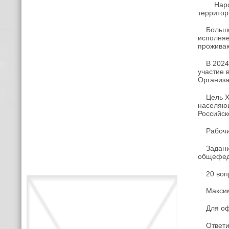
Народов
территор
Большой 
исполняе
проживаю
В 2024 г
участие 
Организа
Цель X В
населяющ
Российск
Рабочие 
Задания 
общефед
20 вопро
Максимал
Для офла
Ответит