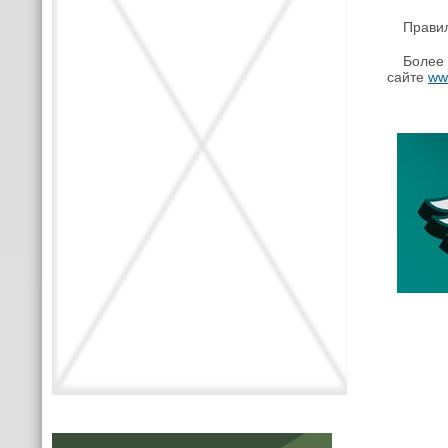
Правиль
Более п
сайте
ww