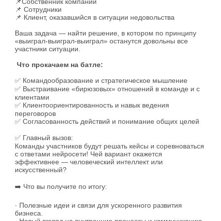
📌
Собственник компании
📌
Сотрудники
📌
Клиент, оказавшийся в ситуации недовольства
Ваша задача — найти решение, в котором по принципу
«выиграл-выиграл-выиграл» останутся довольны все
участники ситуации.
Что прокачаем на батле:
✅
Командообразование и стратегическое мышление
✅
Выстраивание «бирюзовых» отношений в команде и с
клиентами
✅
Клиентоориентированность и навык ведения
переговоров
✅
Согласованность действий и понимание общих целей
✅
Главный вызов:
Команды участников будут решать кейсы и соревноваться
с ответами нейросети! Чей вариант окажется
эффективнее — человеческий интеллект или
искусственный?
➡
️ Что вы получите по итогу:
· Полезные идеи и связи для ускоренного развития
бизнеса.