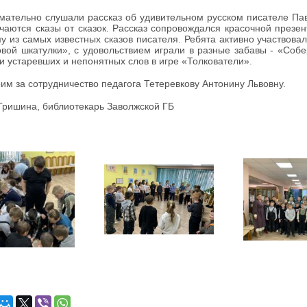
мательно слушали рассказ об удивительном русском писателе Павл
чаются сказы от сказок. Рассказ сопровождался красочной през
у из самых известных сказов писателя. Ребята активно участвовал
вой шкатулки», с удовольствием играли в разные забавы - «Со
и устаревших и непонятных слов в игре «Толкователи».
им за сотрудничество педагога Тетеревкову Антонину Львовну.
Гришина, библиотекарь Заволжской ГБ