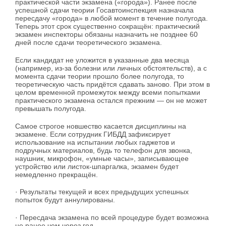
практической части экзамена («города»). Ранее после
успешной сдачи теории Госавтоинспекция назначала
пересдачу «города» в любой момент в течение полугода.
Теперь этот срок существенно сокращён: практический
экзамен инспекторы обязаны назначить не позднее 60
дней после сдачи теоретического экзамена.
Если кандидат не уложится в указанные два месяца
(например, из-за болезни или личных обстоятельств), а с
момента сдачи теории прошло более полугода, то
теоретическую часть придётся сдавать заново. При этом в
целом временной промежуток между всеми попытками
практического экзамена остался прежним — он не может
превышать полугода.
Самое строгое новшество касается дисциплины на
экзамене. Если сотрудник ГИБДД зафиксирует
использование на испытании любых гаджетов и
подручных материалов, будь то телефон для звонка,
наушник, микрофон, «умные часы», записывающее
устройство или листок-шпаргалка, экзамен будет
немедленно прекращён.
· Результаты текущей и всех предыдущих успешных
попыток будут аннулированы.
· Пересдача экзамена по всей процедуре будет возможна
не ранее чем через год.