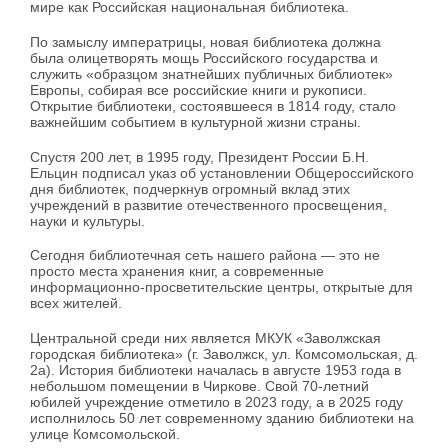
мире как Российская национальная библиотека.
По замыслу императрицы, новая библиотека должна
была олицетворять мощь Российского государства и
служить «образцом знатнейших публичных библиотек»
Европы, собирая все российские книги и рукописи.
Открытие библиотеки, состоявшееся в 1814 году, стало
важнейшим событием в культурной жизни страны.
Спустя 200 лет, в 1995 году, Президент России Б.Н.
Ельцин подписал указ об установлении Общероссийского
дня библиотек, подчеркнув огромный вклад этих
учреждений в развитие отечественного просвещения,
науки и культуры.
Сегодня библиотечная сеть нашего района — это не
просто места хранения книг, а современные
информационно-просветительские центры, открытые для
всех жителей.
Центральной среди них является МКУК «Заволжская
городская библиотека» (г. Заволжск, ул. Комсомольская, д.
2а). История библиотеки началась в августе 1953 года в
небольшом помещении в Чиркове. Свой 70-летний
юбилей учреждение отметило в 2023 году, а в 2025 году
исполнилось 50 лет современному зданию библиотеки на
улице Комсомольской.