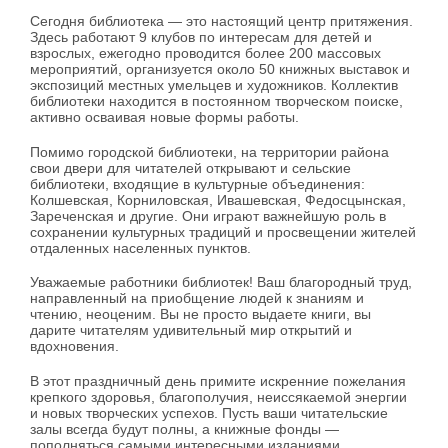
Сегодня библиотека — это настоящий центр притяжения.
Здесь работают 9 клубов по интересам для детей и
взрослых, ежегодно проводится более 200 массовых
мероприятий, организуется около 50 книжных выставок и
экспозиций местных умельцев и художников. Коллектив
библиотеки находится в постоянном творческом поиске,
активно осваивая новые формы работы.
Помимо городской библиотеки, на территории района
свои двери для читателей открывают и сельские
библиотеки, входящие в культурные объединения:
Колшевская, Корниловская, Ивашевская, Федосцынская,
Зареченская и другие. Они играют важнейшую роль в
сохранении культурных традиций и просвещении жителей
отдаленных населенных пунктов.
Уважаемые работники библиотек! Ваш благородный труд,
направленный на приобщение людей к знаниям и
чтению, неоценим. Вы не просто выдаете книги, вы
дарите читателям удивительный мир открытий и
вдохновения.
В этот праздничный день примите искренние пожелания
крепкого здоровья, благополучия, неиссякаемой энергии
и новых творческих успехов. Пусть ваши читательские
залы всегда будут полны, а книжные фонды —
пополняться самыми интересными изданиями.