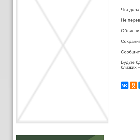
Что дела
Не перев
Объяснит
Сохранит
Сообщите
Будьте б
близких 