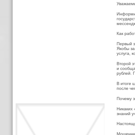
Уважаемы
Информир
государс
мессендж
Как рабо
Первый э
Якобы за
услуга, 
Второй э
и сообща
рублей. 
В итоге 
после че
Почему э
Никаких 
знаний у
Настоящи
Мошенник