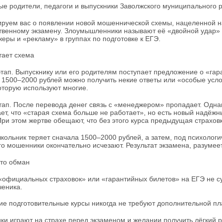
е родители, педагоги и выпускники Заволжского муниципального 
уем вас о появлении новой мошеннической схемы, нацеленной на
твенному экзамену. Злоумышленники называют её «двойной удар» 
еры и «рекламу» в группах по подготовке к ЕГЭ.
тает схема
тап. Выпускнику или его родителям поступает предложение о «гар
 1500–2000 рублей можно получить некие ответы или «особые усло
которую используют многие.
тап. После перевода денег связь с «менеджером» пропадает. Однак
ет, что «старая схема больше не работает», но есть новый надёжны
При этом жертве обещают, что без этого курса предыдущая страховка
школьник теряет сначала 1500–2000 рублей, а затем, под психолог
го мошенники окончательно исчезают. Результат экзамена, разумеет
то обман
«официальных страховок» или «гарантийных билетов» на ЕГЭ не сущ
ченика.
е подготовительные курсы никогда не требуют дополнительной пла
и играют на страхе перед экзаменом и желании получить лёгкий ре