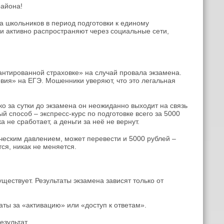
района!
 школьников в период подготовки к единому
и активно распространяют через социальные сети,
антированной страховке» на случай провала экзамена.
вия» на ЕГЭ. Мошенники уверяют, что это легальная
о за сутки до экзамена он неожиданно выходит на связь
й способ – экспресс-курс по подготовке всего за 5000
 не сработает, а деньги за неё не вернут.
ическим давлением, может перевести и 5000 рублей –
ся, никак не меняется.
ествует. Результаты экзамена зависят только от
ты за «активацию» или «доступ к ответам».
зультат.