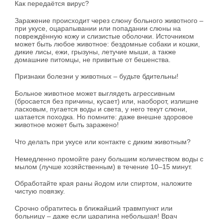
Как передаётся вирус?
Заражение происходит через слюну больного животного –
при укусе, оцарапывании или попадании слюны на
повреждённую кожу и слизистые оболочки. Источником
может быть любое животное: бездомные собаки и кошки,
дикие лисы, ежи, грызуны, летучие мыши, а также
домашние питомцы, не привитые от бешенства.
Признаки болезни у животных – будьте бдительны!
Больное животное может выглядеть агрессивным
(бросается без причины, кусает) или, наоборот, излишне
ласковым, пугается воды и света, у него текут слюни,
шатается походка. Но помните: даже внешне здоровое
животное может быть заражено!
Что делать при укусе или контакте с диким животным?
Немедленно промойте рану большим количеством воды с
мылом (лучше хозяйственным) в течение 10–15 минут.
Обработайте края раны йодом или спиртом, наложите
чистую повязку.
Срочно обратитесь в ближайший травмпункт или
больницу – даже если царапина небольшая! Врач