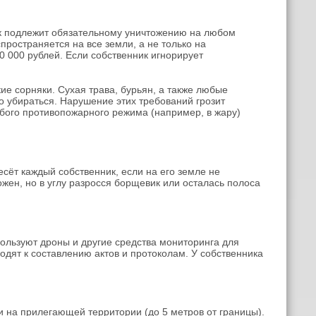
як подлежит обязательному уничтожению на любом
пространяется на все земли, а не только на
 000 рублей. Если собственник игнорирует
е сорняки. Сухая трава, бурьян, а также любые
 убираться. Нарушение этих требований грозит
обого противопожарного режима (например, в жару)
сёт каждый собственник, если на его земле не
ен, но в углу разросся борщевик или осталась полоса
пользуют дроны и другие средства мониторинга для
дят к составлению актов и протоколам. У собственника
 и на прилегающей территории (до 5 метров от границы).