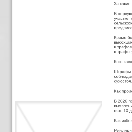
За какие
В первую
участке,
сельскох
предписа
Кроме бо
высохшие
штрафом 
штрафы у
Кого кас
Штрафы в
соблюдаю
сухостоя
Как прои
В 2026 г
выявлени
есть 10 
Как избе
Регулярн