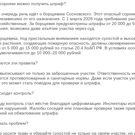
 сорняки можно получить штраф?
 очередь речь идёт о борщевике Сосновского. Этот опасный сорн
 независимо от его назначения. С 1 марта 2026 года требование рас
озяйственные. За борщевик предусмотрены штрафы от 20 000 до 50
ния, возможна даже изъятие участка через суд.
рщевика, под пристальным вниманием находятся сухостой и высоки
 растения, создающие пожарную опасность, должны своевременно
от 5 000 до 15 000 рублей по статье 20.4 КоАП РФ. В условиях ос
величиваются до 10 000–20 000 рублей.
аются эти правила?
ыписывают не только за заброшенные участки. Ответственность не
тся противопожарные и санитарные нормы. Даже если участок ухож
, это может стать поводом для проверки и штрафа.
сходит контроль?
оду контроль стал жёстче благодаря цифровизации. Инспекторы ис
я нарушений. Жалобы соседей или плановые проверки также приво
дней на обжалование штрафа.
жать проблем?
о косите траву и убирайте сухостой не только на своём участке, но