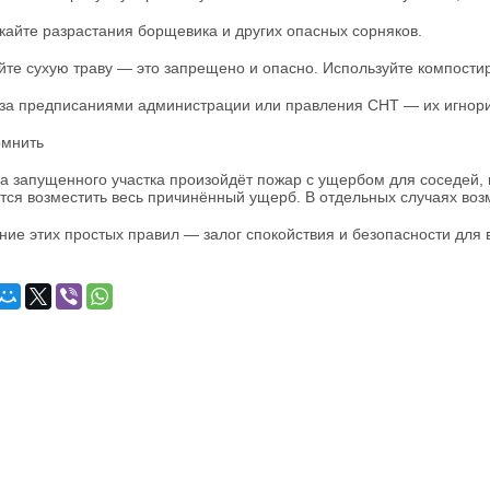
кайте разрастания борщевика и других опасных сорняков.
йте сухую траву — это запрещено и опасно. Используйте компости
за предписаниями администрации или правления СНТ — их игнори
омнить
за запущенного участка произойдёт пожар с ущербом для соседей, 
тся возместить весь причинённый ущерб. В отдельных случаях воз
ие этих простых правил — залог спокойствия и безопасности для 