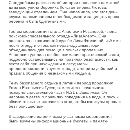
С подробным рассказом об истории появления памятной
даты выступила Вероника Константиновна Лютова,
заведующий отделением. Она напомнила, что этот день
служит напоминанием о необходимости защищать права
ребёнка и быть бдительными.
Гостем мероприятия стала Анастасии Розановой, члена
поисково-спасательного отряда «ЛизаАлерт». Она
рассказала о трагической судьбе Лизы Фомкиной, чьё имя
носит отряд, и о том, как неравнодушные люди
объединились для помощи в поисках пропавших.
Анастасия уделила особое внимание практической части,
подробно остановившись на правилах безопасности: как
вести себя при нахождении в лесу; меры
предосторожности в чужом городе; алгоритм действий и
правила общения с незнакомыми людьми.
Тему безопасного отдыха в летний период продолжил
Роман Евгеньевич Гусев, заместитель начальника
пожарно-спасательной части №21 г. Заволжска. Он
напомнил детям о правилах поведения на воде, в лесу и
вблизи открытых источников огня, чтобы каникулы прошли
без происшествий.
В завершение встречи всем участникам мероприятия
были вручены информационные буклеты и памятки.