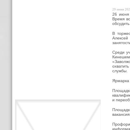
29 июня 202
26 июня
Время во
обсудить
В торже
Алексей
занятост
Среди уч
Кинешем
«Заволжс
охватит
службы.
Ярмарка 
Площадк
квалифик
и переоб
Площадк
вакансия
Профори
информац