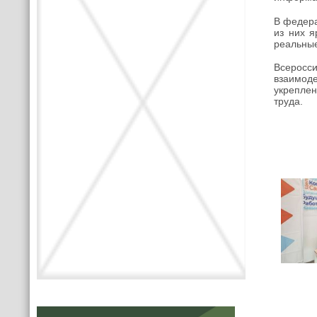
В федера
из них я
реальные
Всеросс
взаимод
укреплен
труда.