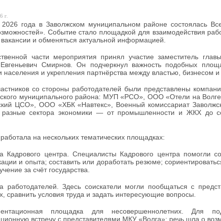
6 г.
 2026 года в Заволжском муниципальном районе состоялась Все
зможностей». Событие стало площадкой для взаимодействия раб
 вакансии и обменяться актуальной информацией.
ственной части мероприятия принял участие заместитель глав
 Евгеньевич Смирнов. Он подчеркнул важность подобных площа
и населения и укрепления партнёрства между властью, бизнесом и
астников со стороны работодателей были представлены компании 
ского муниципального района: МУП «РСО», ООО «Отели на Вол
кий ЦСО», ООО «ХБК «Навтекс», Военный комиссариат Заволжско
ь разные сектора экономики — от промышленности и ЖКХ до с
работала на нескольких тематических площадках:
а Кадрового центра. Специалисты Кадрового центра помогли со
ации и опыта; составить или доработать резюме; сориентироватьс
учение за счёт государства.
а работодателей. Здесь соискатели могли пообщаться с предст
х, сравнить условия труда и задать интересующие вопросы.
ентационная площадка для несовершеннолетних. Для под
ионную встречу с представителями МКУ «Волга»: речь шла о возм