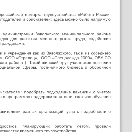
российская ярмарка трудоустройства «Работа России.
отодателей и соискателей: здесь можно было напрямую
ы администрации Заволжского муниципального района
док для развития местного рынка труда, содействия
 гражданами.
и учреждения как из Заволжского, так и из соседнего
ге», ООО «Стрелец», ООО «Спецодежда-2000», ОБУ СО
го района ). Такой широкий круг участников позволил
оциальной сферы, гостиничного бизнеса и оборонной
искателям: подобрать подходящие вакансии с учётом
я в программах поддержки занятости, включая обучение
авителями разных организаций, узнать подробности о
ростков, планирующих работать летом, провели
ожностях временного трудоустройства.