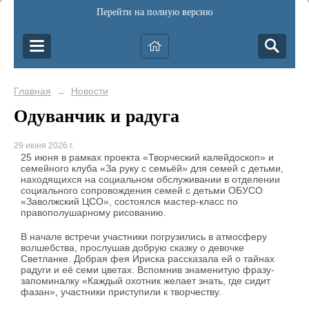
Перейти на полную версию
Главная
Новости
→
Одуванчик и радуга
29 июня 2026 г.
25 июня в рамках проекта «Творческий калейдоскоп» и
семейного клуба «За руку с семьёй» для семей с детьми,
находящихся на социальном обслуживании в отделении
социального сопровождения семей с детьми ОБУСО
«Заволжский ЦСО», состоялся мастер-класс по
правополушарному рисованию.
В начале встречи участники погрузились в атмосферу
волшебства, прослушав добрую сказку о девочке
Светланке. Добрая фея Ириска рассказала ей о тайнах
радуги и её семи цветах. Вспомнив знаменитую фразу-
запоминалку «Каждый охотник желает знать, где сидит
фазан», участники приступили к творчеству.