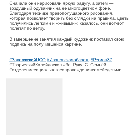
Сначала они нарисовали яркую радугу, а затем —
воздушный одуванчик на её многоцветном фоне.
Благодаря технике правополушарного рисования,
которая позволяет творить без оглядки на правила, цветы
получились лёгкими и «живыми»: казалось, они вот-вот
полетят по ветру.
В завершение занятия каждый художник поставил свою
подпись на получившейся картине.
#ЗаволжскийЦСО
#Ивановскаяобласть
#Регион37
#ТворческийКалейдоскоп #За_Руку_С_Семьёй
#отделениесоциальногосопровождениясемейсдетьми