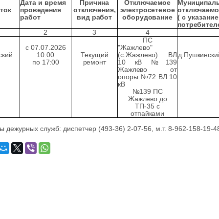
Дата и время
Причина
Отключаемое
Муниципаль
ток
проведения
отключения,
электросетевое
отключаемо
работ
вид
работ
оборудование
( с указан
потребител
2
3
4
ПС
c 07.07.2026
"Жажлево"
ский
10:00
Текущий
(с.Жажлево)
ВЛ
д.Пушкински
по
17:00
ремонт
10
кВ
№139
Жажлево
от
опоры №72 ВЛ 10
кВ
№139
ПС
Жажлево
до
ТП-35 с
отпайками
 дежурных служб: диспетчер (493-36) 2-07-56, м.т. 8-962-158-19-48