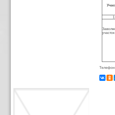
Учас
1
Заволж
участок
Телефоны