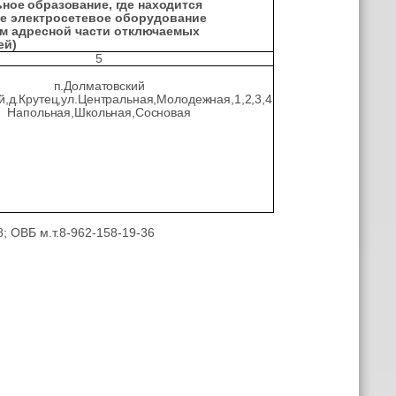
ное образование, где находится
е
электросетевое оборудование
ием адресной части отключаемых
ей)
5
п.Долматовский
й,д.Крутец,ул.Центральная,Молодежная,1,2,3,4
Напольная,Школьная,Сосновая
; ОВБ м.т.8-962-158-19-
36