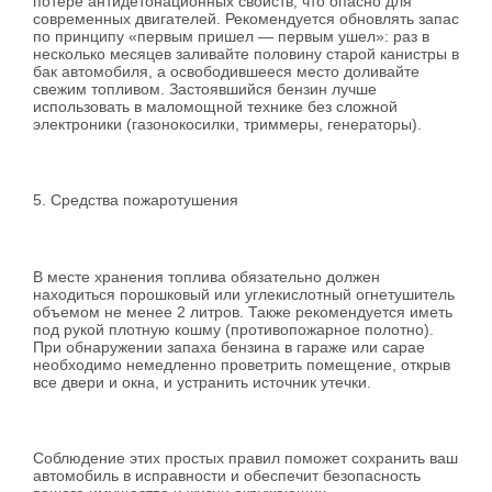
потере антидетонационных свойств, что опасно для
современных двигателей. Рекомендуется обновлять запас
по принципу «первым пришел — первым ушел»: раз в
несколько месяцев заливайте половину старой канистры в
бак автомобиля, а освободившееся место доливайте
свежим топливом. Застоявшийся бензин лучше
использовать в маломощной технике без сложной
электроники (газонокосилки, триммеры, генераторы).
5. Средства пожаротушения
В месте хранения топлива обязательно должен
находиться порошковый или углекислотный огнетушитель
объемом не менее 2 литров. Также рекомендуется иметь
под рукой плотную кошму (противопожарное полотно).
При обнаружении запаха бензина в гараже или сарае
необходимо немедленно проветрить помещение, открыв
все двери и окна, и устранить источник утечки.
Соблюдение этих простых правил поможет сохранить ваш
автомобиль в исправности и обеспечит безопасность