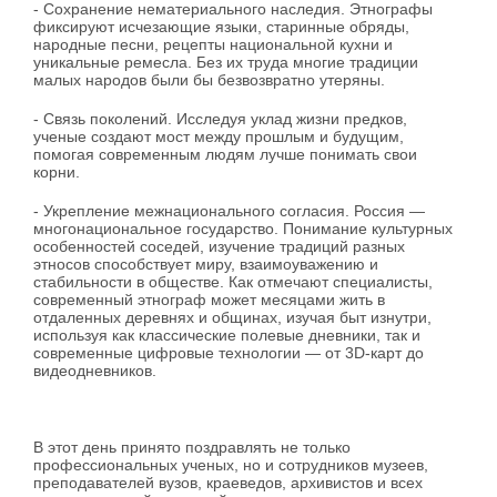
- Сохранение нематериального наследия. Этнографы
фиксируют исчезающие языки, старинные обряды,
народные песни, рецепты национальной кухни и
уникальные ремесла. Без их труда многие традиции
малых народов были бы безвозвратно утеряны.
- Связь поколений. Исследуя уклад жизни предков,
ученые создают мост между прошлым и будущим,
помогая современным людям лучше понимать свои
корни.
- Укрепление межнационального согласия. Россия —
многонациональное государство. Понимание культурных
особенностей соседей, изучение традиций разных
этносов способствует миру, взаимоуважению и
стабильности в обществе. Как отмечают специалисты,
современный этнограф может месяцами жить в
отдаленных деревнях и общинах, изучая быт изнутри,
используя как классические полевые дневники, так и
современные цифровые технологии — от 3D-карт до
видеодневников.
В этот день принято поздравлять не только
профессиональных ученых, но и сотрудников музеев,
преподавателей вузов, краеведов, архивистов и всех