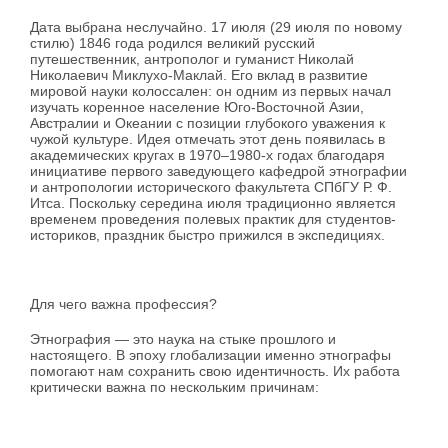
Дата выбрана неслучайно. 17 июля (29 июля по новому
стилю) 1846 года родился великий русский
путешественник, антрополог и гуманист Николай
Николаевич Миклухо-Маклай. Его вклад в развитие
мировой науки колоссален: он одним из первых начал
изучать коренное население Юго-Восточной Азии,
Австралии и Океании с позиции глубокого уважения к
чужой культуре. Идея отмечать этот день появилась в
академических кругах в 1970–1980-х годах благодаря
инициативе первого заведующего кафедрой этнографии
и антропологии исторического факультета СПбГУ Р. Ф.
Итса. Поскольку середина июля традиционно является
временем проведения полевых практик для студентов-
историков, праздник быстро прижился в экспедициях.
Для чего важна профессия?
Этнография — это наука на стыке прошлого и
настоящего. В эпоху глобализации именно этнографы
помогают нам сохранить свою идентичность. Их работа
критически важна по нескольким причинам: