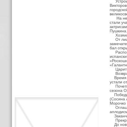
Устроите
Викторов
городско
великосв
На неско
стали уч
актрисам
Пушкина
Хозяин 
От лица 
замечате
бал откр
Распоряд
испански
«Роскош
«Галантн
Царит г
Возвращ
Время бы
устали о
Почетные
сезона О
Победите
(Сосина 
Морочко 
Оглашаю
аплодисм
Заканчив
Прекрасн
До новых