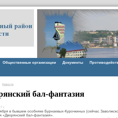
Общественные организации
Документы
Противодейст
Новости
рянский бал-фантазия
7 г.
ря в бывшем особняке Бурнаевых-Курочкиных (сейчас Заволжско
я «Дворянский бал-фантазия».