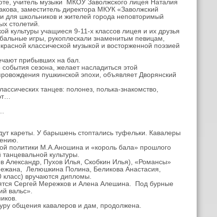
оте, учитель музыки МКОУ Заволжского лицея Наталия
акова, заместитель директора МКУК «Заволжский
и для школьников и жителей города неповторимый
ых столетий.
й культуры учащиеся 9-11-х классов лицея и их друзья
в бальные игры, рукоплескали знаменитым певицам,
екрасной классической музыкой и восторженной поэзией
ечают прибывших на бал.
 события сезона, желает насладиться этой
провождения пушкинской эпохи, объявляет Дворянский
ссических танцев: полонез, полька-знакомство,
уэт…
я…
ут кареты. У барышень стоптались туфельки. Кавалеры
шению.
ой политики М.А.Аношина и «король бала» прошлого
й танцевальной культуры.
 Александр, Пухов Илья, Скобкин Илья), «Романсы»
Снежана, Лелюшкина Полина, Беликова Анастасия,
0 класс) вручаются дипломы.
тся Сергей Мережков и Алена Алешина. Под бурные
ий вальс».
иков.
ру общения кавалеров и дам, продолжена.