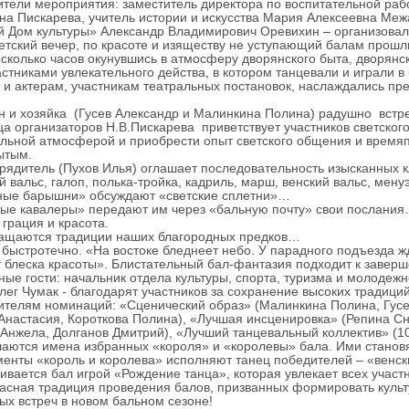
ли мероприятия: заместитель директора по воспитательной раб
на Пискарева, учитель истории и искусства Мария Алексеевна Меж
й Дом культуры» Александр Владимирович Оревихин – организовал
етский вечер, по красоте и изяществу не уступающий балам прошл
лько часов окунувшись в атмосферу дворянского быта, дворянско
астниками увлекательного действа, в котором танцевали и играли 
 и актерам, участникам театральных постановок, наслаждались пр
.
и хозяйка (Гусев Александр и Малинкина Полина) радушно встр
организаторов Н.В.Пискарева приветствует участников светского
льной атмосферой и приобрести опыт светского общения и время
ытым.
итель (Пухов Илья) оглашает последовательность изысканных кла
й вальс, галоп, полька-тройка, кадриль, марш, венский вальс, мен
ные барышни» обсуждают «светские сплетни»…
ые кавалеры» передают им через «бальную почту» свои послани
рация и красота.
аются традиции наших благородных предков…
стротечно. «На востоке бледнеет небо. У парадного подъезда жд
т блеска красоты». Блистательный бал-фантазия подходит к завер
 гости: начальник отдела культуры, спорта, туризма и молодежн
лег Чумак - благодарят участников за сохранение высоких традици
лям номинаций: «Сценический образ» (Малинкина Полина, Гусев
Анастасия, Короткова Полина), «Лучшая инсценировка» (Репина 
Анжела, Долганов Дмитрий), «Лучший танцевальный коллектив» (1
тся имена избранных «короля» и «королевы» бала. Ими становя
енты «король и королева» исполняют танец победителей – «венск
ается бал игрой «Рождение танца», которая увлекает всех участн
ая традиция проведения балов, призванных формировать культу
 встреч в новом бальном сезоне!