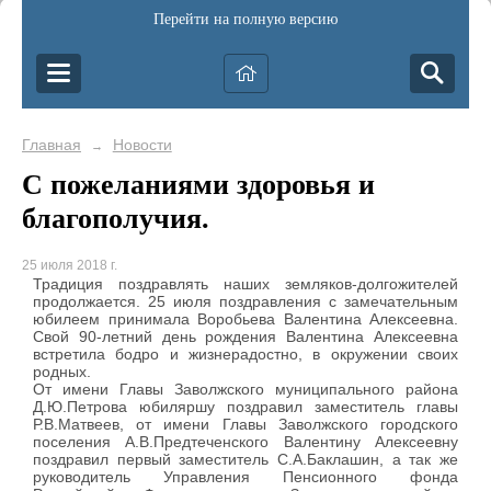
Перейти на полную версию
Главная
Новости
→
С пожеланиями здоровья и
благополучия.
25 июля 2018 г.
Традиция поздравлять наших земляков-долгожителей
продолжается. 25 июля поздравления с замечательным
юбилеем принимала Воробьева Валентина Алексеевна.
Свой 90-летний день рождения Валентина Алексеевна
встретила бодро и жизнерадостно, в окружении своих
родных.
От имени Главы Заволжского муниципального района
Д.Ю.Петрова юбиляршу поздравил заместитель главы
Р.В.Матвеев, от имени Главы Заволжского городского
поселения А.В.Предтеченского Валентину Алексеевну
поздравил первый заместитель С.А.Баклашин, а так же
руководитель Управления Пенсионного фонда