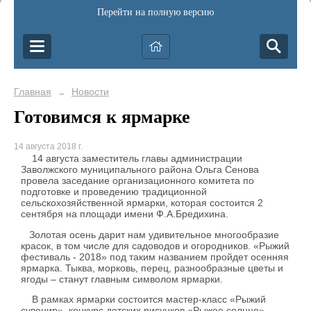
Перейти на полную версию
Главная
Новости
→
Готовимся к ярмарке
14 августа 2018 г.
14 августа заместитель главы администрации
Заволжского муниципального района Ольга Сенова
провела заседание организационного комитета по
подготовке и проведению традиционной
сельскохозяйственной ярмарки, которая состоится 2
сентября на площади имени Ф.А.Бредихина.
Золотая осень дарит нам удивительное многообразие
красок, в том числе для садоводов и огородников. «Рыжий
фестиваль - 2018» под таким названием пройдет осенняя
ярмарка. Тыква, морковь, перец, разнообразные цветы и
ягоды – станут главным символом ярмарки.
В рамках ярмарки состоится мастер-класс «Рыжий
сувенир», конкурс детских рисунков «Рыжее солнце»,