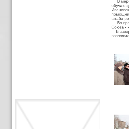
В меропр
обучающи
Ивановск
помощник
штаба ре
Во время
Союза - 
В заверш
возложил