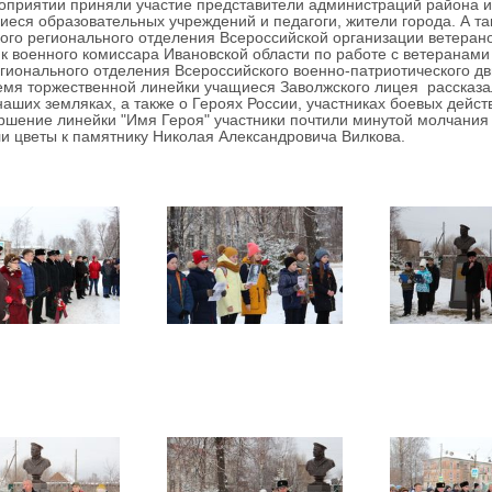
иятии приняли участие представители администраций района и г
еся образовательных учреждений и педагоги, жители города. А та
ого регионального отделения Всероссийской организации ветеранов,
 военного комиссара Ивановской области по работе с ветеранами С
гионального отделения Всероссийского военно-патриотического 
 торжественной линейки учащиеся Заволжского лицея рассказали 
наших земляках, а также о Героях России, участниках боевых дейс
ение линейки "Имя Героя" участники почтили минутой молчания в
и цветы к памятнику Николая Александровича Вилкова.