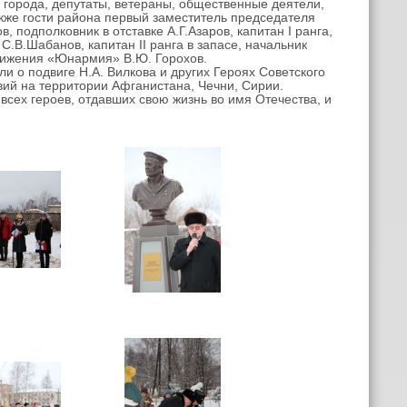
орода, депутаты, ветераны, общественные деятели,
кже гости района первый заместитель председателя
 подполковник в отставке А.Г.Азаров, капитан I ранга,
.В.Шабанов, капитан ІІ ранга в запасе, начальник
движения «Юнармия» В.Ю. Горохов.
о подвиге Н.А. Вилкова и других Героях Советского
твий на территории Афганистана, Чечни, Сирии.
сех героев, отдавших свою жизнь во имя Отечества, и