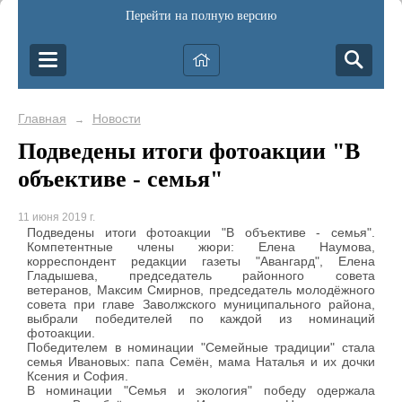
Перейти на полную версию
Главная
Новости
→
Подведены итоги фотоакции "В
объективе - семья"
11 июня 2019 г.
Подведены итоги фотоакции "В объективе - семья".
Компетентные члены жюри: Елена Наумова,
корреспондент редакции газеты "Авангард", Елена
Гладышева, председатель районного совета
ветеранов, Максим Смирнов, председатель молодёжного
совета при главе Заволжского муниципального района,
выбрали победителей по каждой из номинаций
фотоакции.
Победителем в номинации "Семейные традиции" стала
семья Ивановых: папа Семён, мама Наталья и их дочки
Ксения и София.
В номинации "Семья и экология" победу одержала